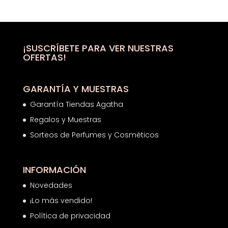
original
actual
era:
es:
72,00€.
40,17€.
¡SUSCRÍBETE PARA VER NUESTRAS
OFERTAS!
GARANTÍA Y MUESTRAS
Garantía Tiendas Agatha
Regalos y Muestras
Sorteos de Perfumes y Cosméticos
INFORMACIÓN
Novedades
¡Lo más vendido!
Política de privacidad