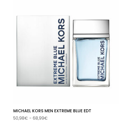
MICHAEL KORS MEN EXTREME BLUE EDT
Rango
50,98
€
-
68,99
€
de
precios: