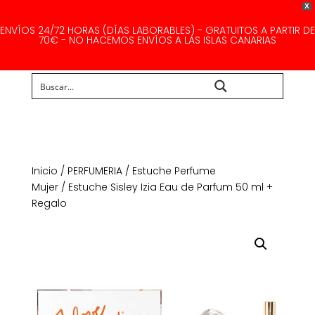
X
ENVÍOS 24/72 HORAS (DÍAS LABORABLES) - GRATUITOS A PARTIR DE
70€ - NO HACEMOS ENVÍOS A LAS ISLAS CANARIAS
Buscar...
Inicio
/
PERFUMERIA
/
Estuche Perfume
Mujer
/ Estuche Sisley Izia Eau de Parfum 50 ml +
Regalo