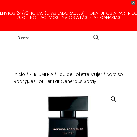
X
ENVÍOS 24/72 HORAS (DÍAS LABORABLES) - GRATUITOS A PARTIR DE
70€ - NO HACEMOS ENVÍOS A LAS ISLAS CANARIAS
Buscar...
Inicio
/
PERFUMERIA
/
Eau de Toilette Mujer
/ Narciso
Rodriguez For Her Edt Generous Spray