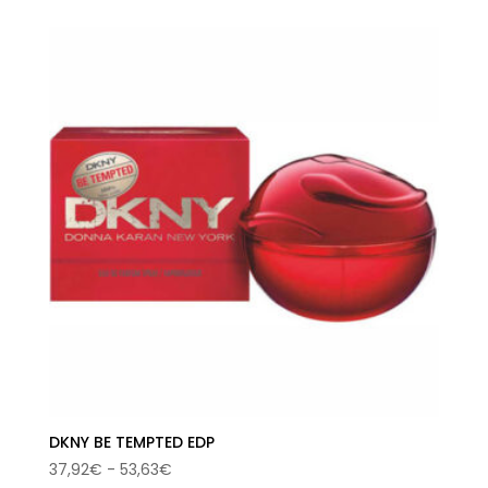
original
actual
era:
es:
72,00€.
40,17€.
DKNY BE TEMPTED EDP
Rango
37,92
€
-
53,63
€