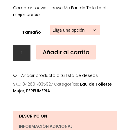
Comprar Loewe I Loewe Me Eau de Toilette al
mejor precio.
Tamaño
Loewe
Añadir al carrito
I
Loewe
Me
Eau
Añadir producto a tu lista de deseos
de
SKU:
8426017035927
Categorías:
Eau de Toilette
Toilette
Mujer
,
PERFUMERIA
cantidad
DESCRIPCIÓN
INFORMACIÓN ADICIONAL