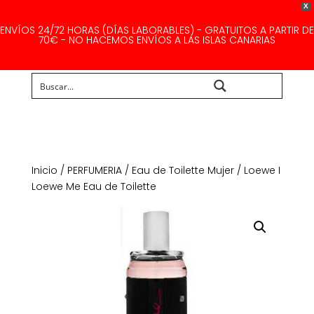
X
ENVÍOS 24/72 HORAS (DÍAS LABORABLES) - GRATUITOS A PARTIR DE
70€ - NO HACEMOS ENVÍOS A LAS ISLAS CANARIAS
Buscar...
Inicio
/
PERFUMERIA
/
Eau de Toilette Mujer
/ Loewe I
Loewe Me Eau de Toilette