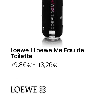
Loewe I Loewe Me Eau de
Toilette
Rango
79,86
€
-
113,26
€
de
precios:
desde
79,86€
hasta
113,26€