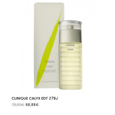
CLINIQUE CALYX EDT Z79J
El
El
78,50
€
58,88
€
precio
precio