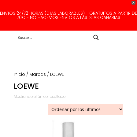
X
ENVÍOS 24/72 HORAS (DÍAS LABORABLES) - GRATUITOS A PARTIR DE
70€ - NO HACEMOS ENVÍOS A LAS ISLAS CANARIAS
Buscar...
Inicio
/
Marcas
/ LOEWE
LOEWE
Mostrando el único resultado