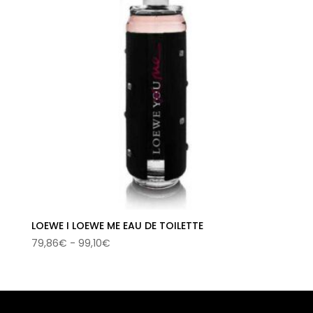
LOEWE I LOEWE ME EAU DE TOILETTE
Rango
79,86
€
-
99,10
€
de
precios:
desde
79,86€