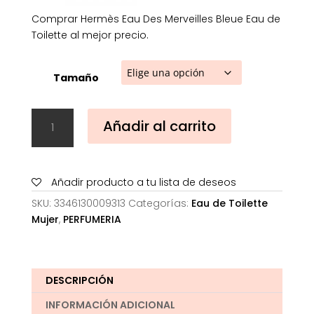
Comprar Hermès Eau Des Merveilles Bleue Eau de
Toilette al mejor precio.
Tamaño
Hermès
Añadir al carrito
Eau
Des
Merveilles
Bleue
Añadir producto a tu lista de deseos
Eau
SKU:
3346130009313
Categorías:
Eau de Toilette
de
Mujer
,
PERFUMERIA
Toilette
cantidad
DESCRIPCIÓN
INFORMACIÓN ADICIONAL