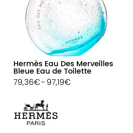
Hermès Eau Des Merveilles
Bleue Eau de Toilette
Rango
79,36
€
-
97,19
€
de
precios:
desde
79,36€
hasta
97,19€