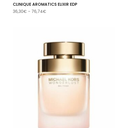
CLINIQUE AROMATICS ELIXIR EDP
Rango
36,30
€
-
76,74
€
de
precios:
desde
36,30€
hasta
76,74€