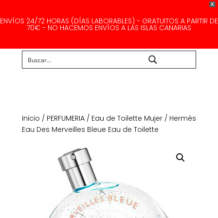
X
ENVÍOS 24/72 HORAS (DÍAS LABORABLES) - GRATUITOS A PARTIR DE
70€ - NO HACEMOS ENVÍOS A LAS ISLAS CANARIAS
Buscar...
Inicio
/
PERFUMERIA
/
Eau de Toilette Mujer
/ Hermès
Eau Des Merveilles Bleue Eau de Toilette