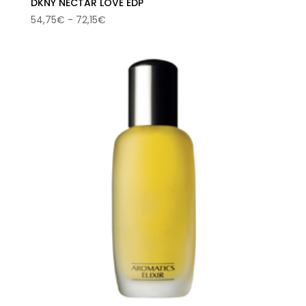
DKNY NECTAR LOVE EDP
Rango
54,75
€
-
72,15
€
de
precios:
desde
54,75€
hasta
72,15€