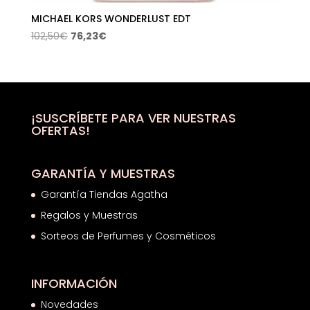
MICHAEL KORS WONDERLUST EDT
El
El
102,50
€
76,23
€
precio
precio
original
actual
era:
es:
102,50€.
76,23€.
¡SUSCRÍBETE PARA VER NUESTRAS
OFERTAS!
GARANTÍA Y MUESTRAS
Garantía Tiendas Agatha
Regalos y Muestras
Sorteos de Perfumes y Cosméticos
INFORMACIÓN
Novedades