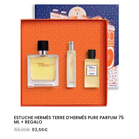
era:
es:
126,00€.
76,04€.
ESTUCHE HERMÈS TERRE D’HERMÈS PURE PARFUM 75
ML + REGALO
El
El
155,00
€
93,55
€
precio
precio