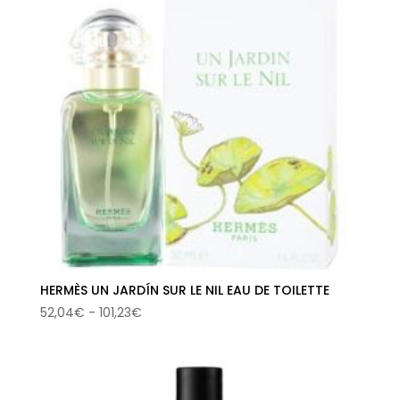
hasta
101,23€
HERMÈS UN JARDÍN SUR LE NIL EAU DE TOILETTE
Rango
52,04
€
-
101,23
€
de
precios:
desde
52,04€