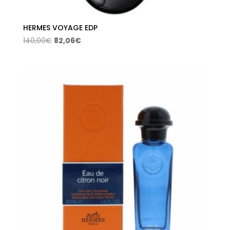
HERMES VOYAGE EDP
El
El
140,00
€
82,06
€
precio
precio
original
actual
era:
es:
140,00€.
82,06€.