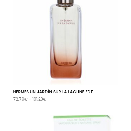
76,22€
HERMES UN JARDÍN SUR LA LAGUNE EDT
Rango
72,79
€
-
101,23
€
de
precios:
desde
72,79€