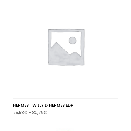
50,00€.
29,81€.
HERMES TWILLY D´HERMES EDP
Rango
75,58
€
-
80,79
€
de
precios: