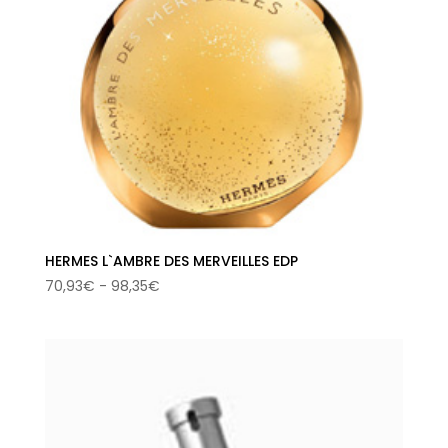
HERMES L`AMBRE DES MERVEILLES EDP
Rango
70,93
€
-
98,35
€
de
precios:
desde
70,93€
hasta
98,35€