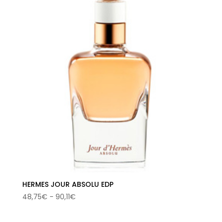
desde
75,58€
hasta
80,79€
HERMES JOUR ABSOLU EDP
Rango
48,75
€
-
90,11
€
de
precios: