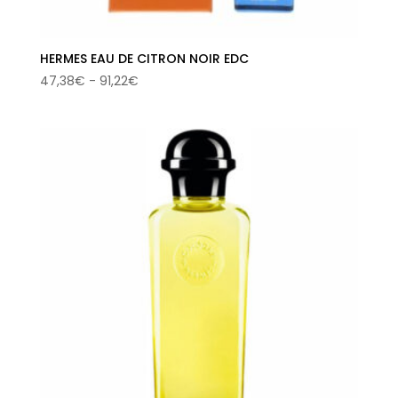
HERMES EAU DE CITRON NOIR EDC
Rango
47,38
€
-
91,22
€
de
precios:
desde
47,38€
hasta
91,22€