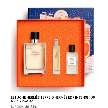
original
actual
era:
es:
155,00€.
93,55€.
ESTUCHE HERMÈS TERRE D’HERMÈS EDP INTENSE 100
ML + REGALO
El
El
142,00
€
85,69
€