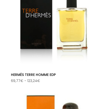
HERMÉS TERRE HOMME EDP
Rango
69,77
€
-
123,24
€
de
precios:
desde
69,77€
hasta