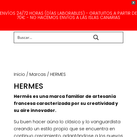
X
ENVÍOS 24/72 HORAS (DÍAS LABORABLES) - GRATUITOS A PARTIR DE
70€ - NO HACEMOS ENVÍOS A LAS ISLAS CANARIAS
Buscar...
Inicio
/
Marcas
/ HERMES
HERMES
Hermés es una marca familiar de artesanía
francesa caracterizada por su creatividad y
su aire innovador.
Su buen hacer aúna lo clásico y lo vanguardista
creando un estilo propio que se encuentra en
continuo crecimiento, adaptándose a los nuevos