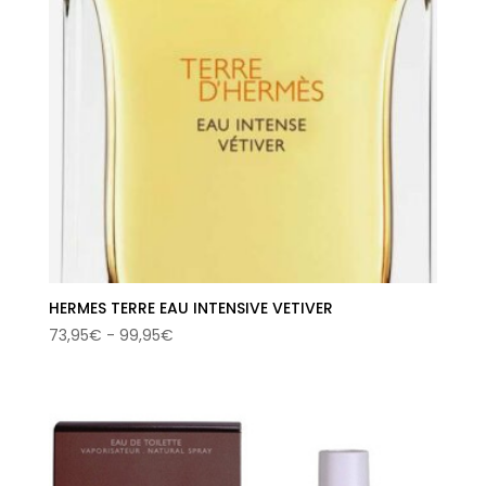
HERMES TERRE EAU INTENSIVE VETIVER
Rango
73,95
€
-
99,95
€
de
precios:
desde
73,95€
hasta
99,95€