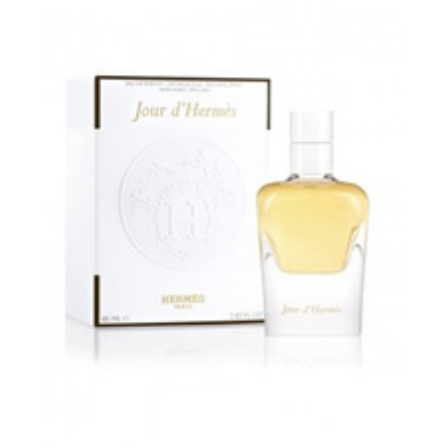
desde
48,75€
hasta
90,11€