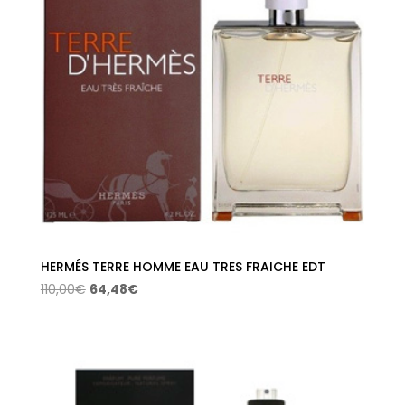
HERMÉS TERRE HOMME EAU TRES FRAICHE EDT
El
El
110,00
€
64,48
€
precio
precio
original
actual
era:
es:
110,00€.
64,48€.