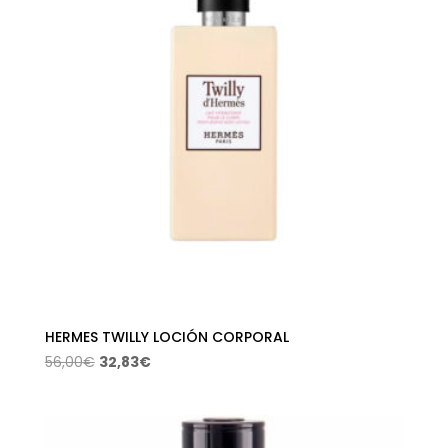
hasta
101,23€
HERMES TWILLY LOCIÓN CORPORAL
El
El
56,00
€
32,83
€
precio
precio
original
actual
era:
es: