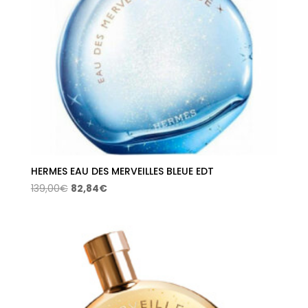
HERMES EAU DES MERVEILLES BLEUE EDT
El
El
139,00
€
82,84
€
precio
precio
original
actual
era:
es:
139,00€.
82,84€.