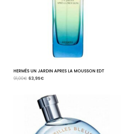
HERMÉS UN JARDIN APRES LA MOUSSON EDT
El
El
91,00
€
63,95
€
precio
precio
original
actual
era:
es:
91,00€.
63,95€.