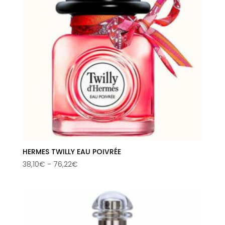
HERMES TWILLY EAU POIVRÉE
Rango
38,10
€
-
76,22
€
de
precios:
desde
38,10€
hasta