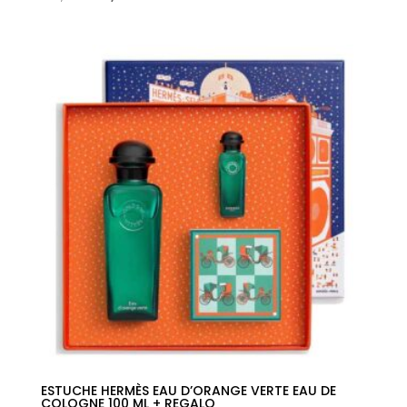
precio
precio
original
actual
era:
es:
142,00€.
85,69€.
ESTUCHE HERMÈS EAU D’ORANGE VERTE EAU DE
COLOGNE 100 ML + REGALO