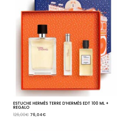
145,00€.
84,29€.
ESTUCHE HERMÈS TERRE D’HERMÈS EDT 100 ML +
REGALO
El
El
126,00
€
76,04
€
precio
precio
original
actual