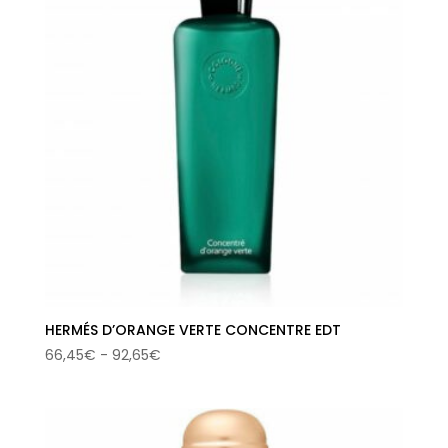
hasta
70,93€
HERMÉS D’ORANGE VERTE CONCENTRE EDT
Rango
66,45
€
-
92,65
€
de
precios:
desde
66,45€