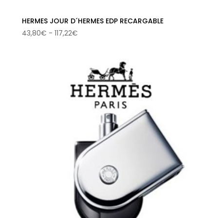
HERMES JOUR D´HERMES EDP RECARGABLE
Rango
43,80
€
-
117,22
€
de
precios:
desde
43,80€
hasta
117,22€