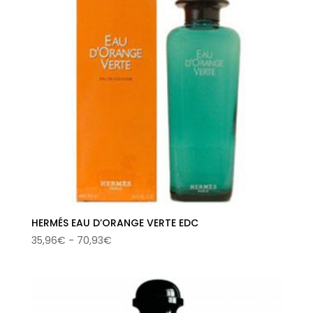
123,24€
HERMÉS EAU D’ORANGE VERTE EDC
Rango
35,96
€
-
70,93
€
de
precios:
desde
35,96€