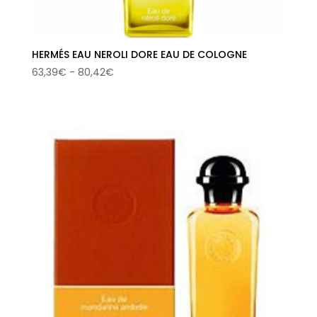
HERMÉS EAU NEROLI DORE EAU DE COLOGNE
Rango
63,39
€
-
80,42
€
de
precios:
desde
63,39€
hasta
80,42€