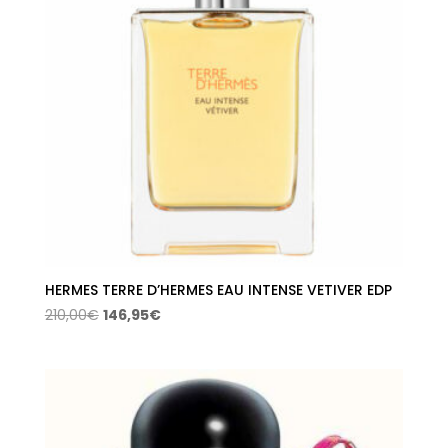
HERMES TERRE D’HERMES EAU INTENSE VETIVER EDP
El
El
210,00
€
146,95
€
precio
precio
original
actual
era:
es:
210,00€.
146,95€.