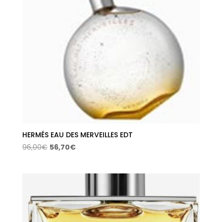
HERMÉS EAU DES MERVEILLES EDT
El
El
96,00
€
56,70
€
precio
precio
original
actual
era:
es:
96,00€.
56,70€.