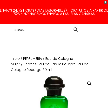
X
ENVÍOS 24/72 HORAS (DÍAS LABORABLES) - GRATUITOS A PARTIR DE
70€ - NO HACEMOS ENVÍOS A LAS ISLAS CANARIAS
Buscar...
Inicio
/
PERFUMERIA
/
Eau de Cologne
Mujer
/ Hermès Eau de Basilic Pourpre Eau de
Cologne Recarga 50 ml