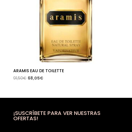
ARAMIS EAU DE TOILETTE
El
El
91,50
€
68,05
€
precio
precio
original
actual
era:
es:
91,50€.
68,05€.
¡SUSCRÍBETE PARA VER NUESTRAS
OFERTAS!