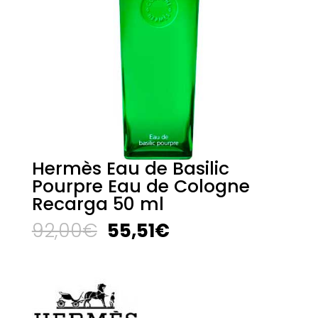
Hermès Eau de Basilic
Pourpre Eau de Cologne
Recarga 50 ml
El
El
92,00
€
55,51
€
precio
precio
original
actual
era:
es:
92,00€.
55,51€.