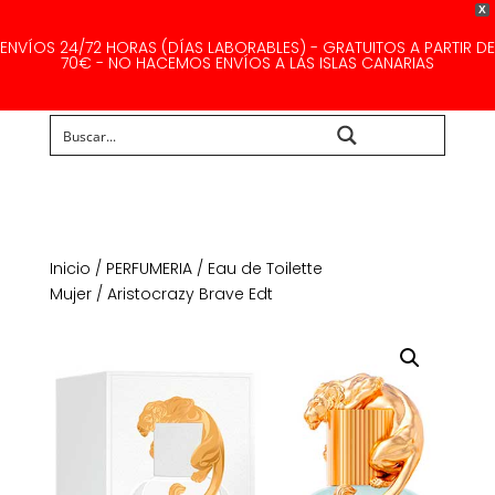
X
ENVÍOS 24/72 HORAS (DÍAS LABORABLES) - GRATUITOS A PARTIR DE
70€ - NO HACEMOS ENVÍOS A LAS ISLAS CANARIAS
Buscar...
Inicio
/
PERFUMERIA
/
Eau de Toilette
Mujer
/ Aristocrazy Brave Edt