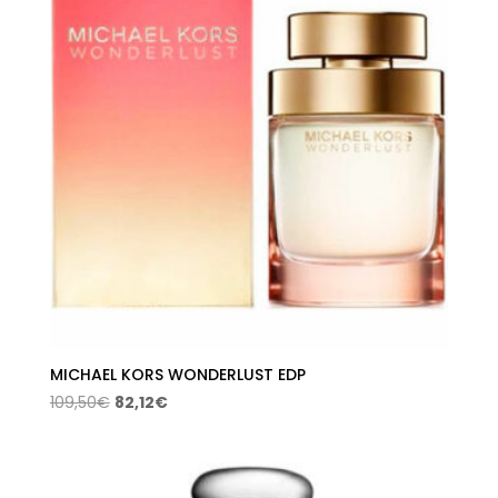
MICHAEL KORS WONDERLUST EDP
El
El
109,50
€
82,12
€
precio
precio
original
actual
era:
es: