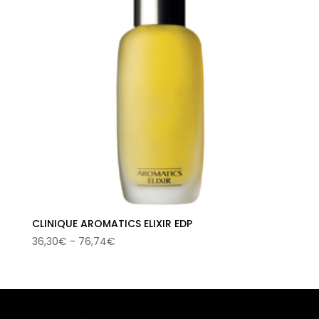
CLINIQUE AROMATICS ELIXIR EDP
Rango
36,30
€
-
76,74
€
de
precios:
desde
36,30€