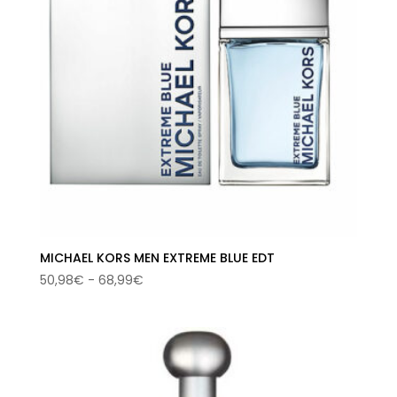
MICHAEL KORS MEN EXTREME BLUE EDT
Rango
50,98
€
-
68,99
€
de
precios:
desde
50,98€
hasta