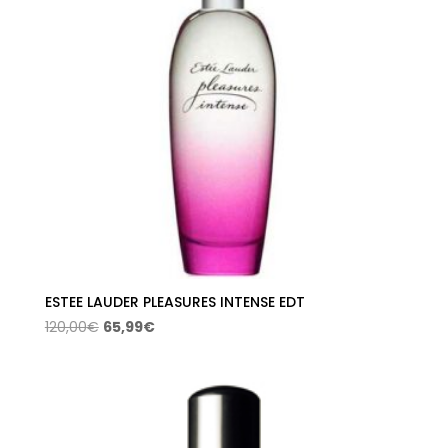
68,99€
ESTEE LAUDER PLEASURES INTENSE EDT
El
El
120,00
€
65,99
€
precio
precio
original
actual
era:
es:
120,00€.
65,99€.