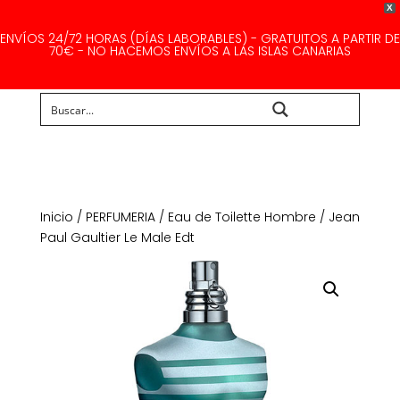
X
ENVÍOS 24/72 HORAS (DÍAS LABORABLES) - GRATUITOS A PARTIR DE
70€ - NO HACEMOS ENVÍOS A LAS ISLAS CANARIAS
Buscar...
Inicio
/
PERFUMERIA
/
Eau de Toilette Hombre
/ Jean
Paul Gaultier Le Male Edt