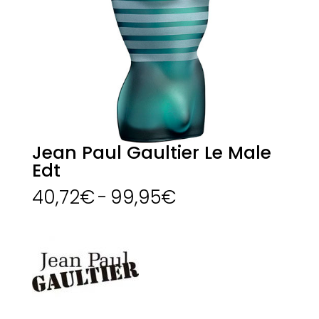
Jean Paul Gaultier Le Male
Edt
Rango
40,72
€
-
99,95
€
de
precios:
desde
40,72€
hasta
99,95€