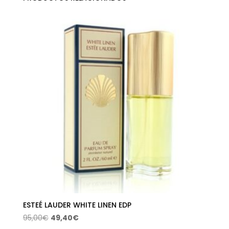
ESTEÉ LAUDER WHITE LINEN EDP
El
El
95,00
€
49,40
€
precio
precio