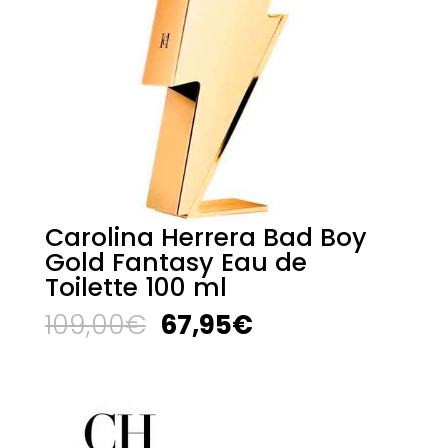
Carolina Herrera Bad Boy
Gold Fantasy Eau de
Toilette 100 ml
El
El
109,00
€
67,95
€
precio
precio
original
actual
era:
es:
109,00€.
67,95€.