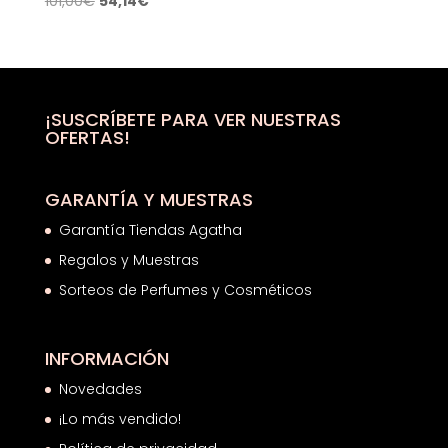
101,00
€
54,14
€
precio
precio
original
actual
era:
es:
101,00€.
54,14€.
¡SUSCRÍBETE PARA VER NUESTRAS
OFERTAS!
GARANTÍA Y MUESTRAS
Garantía Tiendas Agatha
Regalos y Muestras
Sorteos de Perfumes y Cosméticos
INFORMACIÓN
Novedades
¡Lo más vendido!