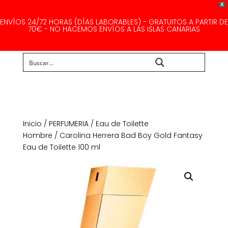
X
ENVÍOS 24/72 HORAS (DÍAS LABORABLES) - GRATUITOS A PARTIR DE
70€ - NO HACEMOS ENVÍOS A LAS ISLAS CANARIAS
Buscar...
Inicio
/
PERFUMERIA
/
Eau de Toilette
Hombre
/ Carolina Herrera Bad Boy Gold Fantasy
Eau de Toilette 100 ml