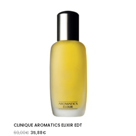
original
actual
era:
es:
95,00€.
49,40€.
CLINIQUE AROMATICS ELIXIR EDT
El
El
69,00
€
35,88
€