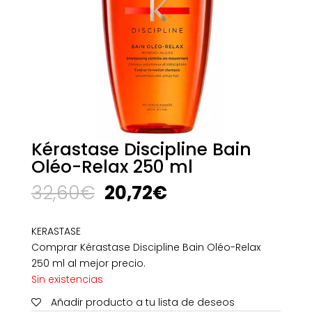
Kérastase Discipline Bain
Oléo-Relax 250 ml
El
El
32,60
€
20,72
€
precio
precio
original
actual
KERASTASE
era:
es:
Comprar Kérastase Discipline Bain Oléo-Relax
32,60€.
20,72€.
250 ml al mejor precio.
Sin existencias
Añadir producto a tu lista de deseos