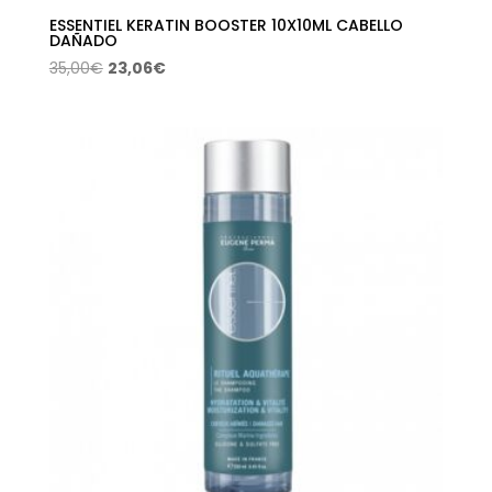
ESSENTIEL KERATIN BOOSTER 10X10ML CABELLO
DAÑADO
El
El
35,00
€
23,06
€
precio
precio
original
actual
era:
es:
35,00€.
23,06€.