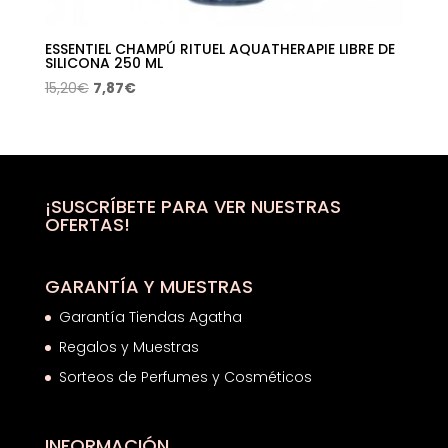
ESSENTIEL CHAMPÚ RITUEL AQUATHERAPIE LIBRE DE
SILICONA 250 ML
El
El
15,20
€
7,87
€
precio
precio
original
actual
era:
es:
15,20€.
7,87€.
¡SUSCRÍBETE PARA VER NUESTRAS
OFERTAS!
GARANTÍA Y MUESTRAS
Garantía Tiendas Agatha
Regalos y Muestras
Sorteos de Perfumes y Cosméticos
INFORMACIÓN