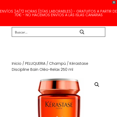
X
ENVÍOS 24/72 HORAS (DÍAS LABORABLES) - GRATUITOS A PARTIR DE
70€ - NO HACEMOS ENVÍOS A LAS ISLAS CANARIAS
Buscar...
Inicio
/
PELUQUERIA
/
Champú
/ Kérastase
Discipline Bain Oléo-Relax 250 ml