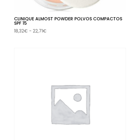
CLINIQUE ALMOST POWDER POLVOS COMPACTOS
SPF 15
Rango
18,32
€
-
22,71
€
de
precios:
desde
18,32€
hasta
22,71€