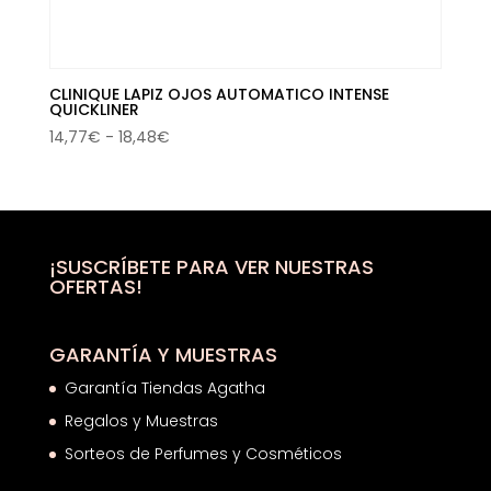
CLINIQUE LAPIZ OJOS AUTOMATICO INTENSE
QUICKLINER
Rango
14,77
€
-
18,48
€
de
precios:
desde
14,77€
hasta
¡SUSCRÍBETE PARA VER NUESTRAS
OFERTAS!
18,48€
GARANTÍA Y MUESTRAS
Garantía Tiendas Agatha
Regalos y Muestras
Sorteos de Perfumes y Cosméticos