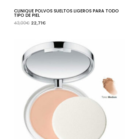
CLINIQUE POLVOS SUELTOS LIGEROS PARA TODO
TIPO DE PIEL
El
El
43,00
€
22,71
€
precio
precio
original
actual
era:
es:
43,00€.
22,71€.