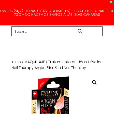
X
ENVÍOS 24/72 HORAS (DÍAS LABORABLES) - GRATUITOS A PARTIR DE
70€ - NO HACEMOS ENVÍOS A LAS ISLAS CANARIAS
Buscar...
Inicio
/
MAQUILLAJE
/
Tratamiento de Uñas
/ Eveline
Nail Therapy Argán Elixir 8 in 1 Nail Therapy