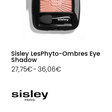
Sisley LesPhyto-Ombres Eye
Shadow
Rango
27,75
€
-
36,06
€
de
precios:
desde
27,75€
hasta
36,06€