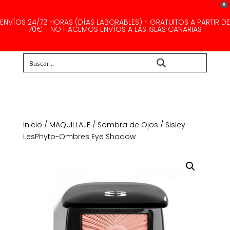
X
ENVÍOS 24/72 HORAS (DÍAS LABORABLES) - GRATUITOS A PARTIR DE
70€ - NO HACEMOS ENVÍOS A LAS ISLAS CANARIAS
Buscar...
Inicio
/
MAQUILLAJE
/
Sombra de Ojos
/ Sisley
LesPhyto-Ombres Eye Shadow