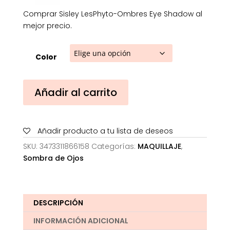
Comprar Sisley LesPhyto-Ombres Eye Shadow al
mejor precio.
Color
Sisley
Añadir al carrito
LesPhyto-
Ombres
Eye
Añadir producto a tu lista de deseos
Shadow
cantidad
SKU:
3473311866158
Categorías:
MAQUILLAJE
,
Sombra de Ojos
DESCRIPCIÓN
INFORMACIÓN ADICIONAL