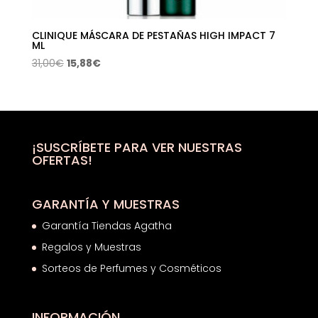
CLINIQUE MÁSCARA DE PESTAÑAS HIGH IMPACT 7
ML
El
El
31,00
€
15,88
€
precio
precio
original
actual
era:
es:
31,00€.
15,88€.
¡SUSCRÍBETE PARA VER NUESTRAS
OFERTAS!
GARANTÍA Y MUESTRAS
Garantía Tiendas Agatha
Regalos y Muestras
Sorteos de Perfumes y Cosméticos
INFORMACIÓN