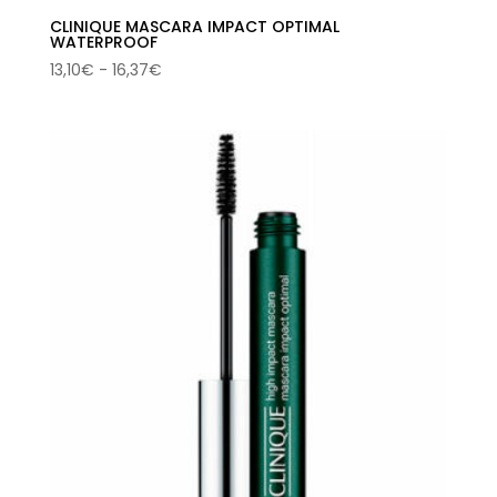
CLINIQUE MASCARA IMPACT OPTIMAL
WATERPROOF
Rango
13,10
€
-
16,37
€
de
precios:
desde
13,10€
hasta
16,37€