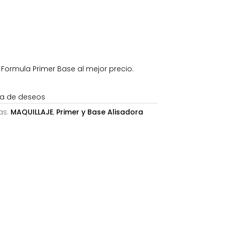
45€.
Formula Primer Base al mejor precio.
sta de deseos
as:
MAQUILLAJE
,
Primer y Base Alisadora