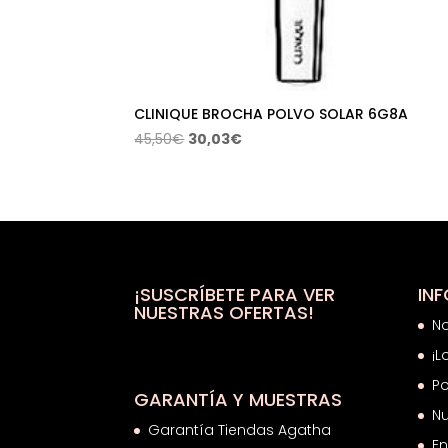
CLINIQUE BROCHA POLVO SOLAR 6G8A
El
El
45,50
€
30,03
€
precio
precio
original
actual
era:
es:
45,50€.
30,03€.
¡SUSCRÍBETE PARA VER
IN
NUESTRAS OFERTAS!
N
¡L
Po
GARANTÍA Y MUESTRAS
Nu
Garantía Tiendas Agatha
En