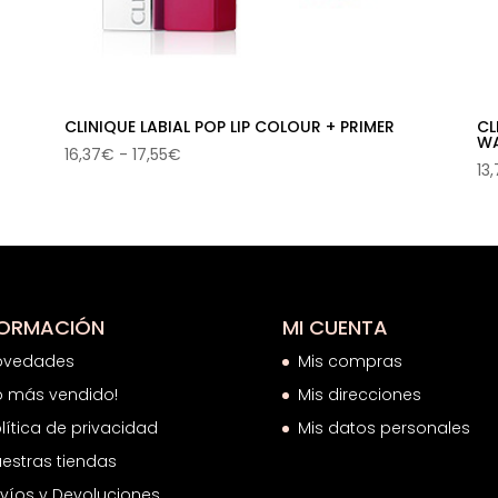
CLINIQUE LABIAL POP LIP COLOUR + PRIMER
CL
W
Rango
16,37
€
-
17,55
€
13
de
precios:
desde
16,37€
hasta
17,55€
FORMACIÓN
MI CUENTA
ovedades
Mis compras
o más vendido!
Mis direcciones
lítica de privacidad
Mis datos personales
estras tiendas
víos y Devoluciones