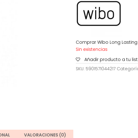
5,99€.
4,
Comprar Wibo Long Lasting 
Sin existencias
Añadir producto a tu li
SKU:
5901571044217
Categorí
ONAL
VALORACIONES (0)