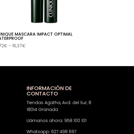
INIQUE MASCARA IMPACT OPTIMAL
ATERPROOF
Rango
,72
€
-
16,37
€
de
precios:
desde
13,72€
hasta
16,37€
INFORMACIÓN DE
CONTACTO
Tiendas Agatha, Avd. del Sur, 8
18014 Granada
Llámanos ahora: 958 100 101
Whatsapp: 627 498 697