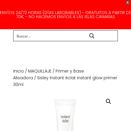
X
ENVÍOS 24/72 HORAS (DÍAS LABORABLES) - GRATUITOS A PARTIR DE
70€ - NO HACEMOS ENVÍOS A LAS ISLAS CANARIAS
Buscar...
Inicio
/
MAQUILLAJE
/
Primer y Base
Alisadora
/ Sisley Instant éclat instant glow primer
30ml