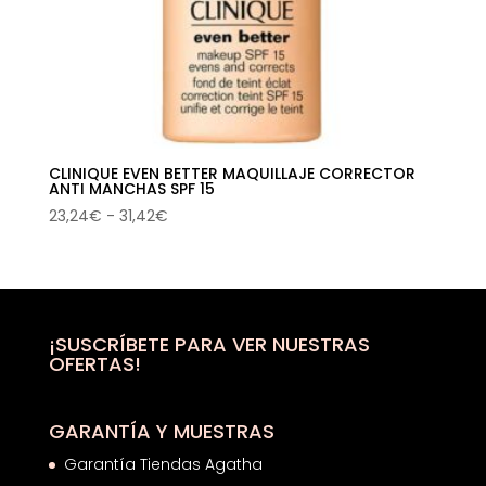
CLINIQUE EVEN BETTER MAQUILLAJE CORRECTOR
ANTI MANCHAS SPF 15
Rango
23,24
€
-
31,42
€
de
precios:
desde
23,24€
hasta
¡SUSCRÍBETE PARA VER NUESTRAS
OFERTAS!
31,42€
GARANTÍA Y MUESTRAS
Garantía Tiendas Agatha