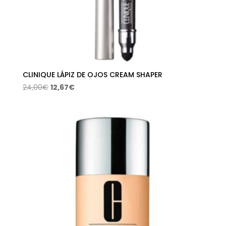
CLINIQUE LÁPIZ DE OJOS CREAM SHAPER
El
El
24,00
€
12,67
€
precio
precio
original
actual
era:
es:
24,00€.
12,67€.