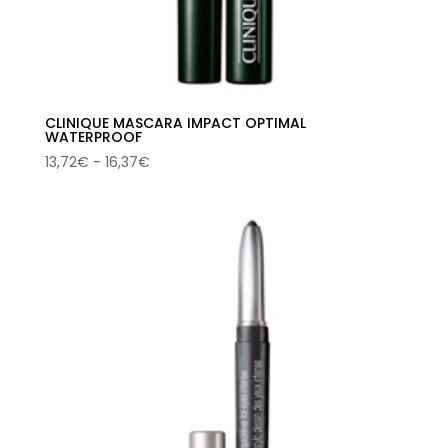
CLINIQUE MASCARA IMPACT OPTIMAL
WATERPROOF
Rango
13,72
€
-
16,37
€
de
precios:
desde
13,72€
hasta
16,37€