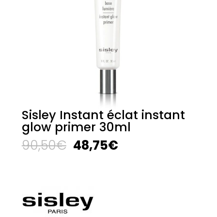
Sisley Instant éclat instant
glow primer 30ml
El
El
90,50
€
48,75
€
precio
precio
original
actual
era:
es:
90,50€.
48,75€.