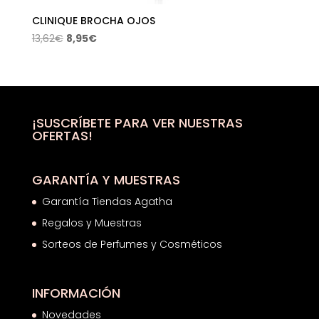
CLINIQUE BROCHA OJOS
El
El
13,62
€
8,95
€
precio
precio
original
actual
era:
es:
13,62€.
8,95€.
¡SUSCRÍBETE PARA VER NUESTRAS
OFERTAS!
GARANTÍA Y MUESTRAS
Garantía Tiendas Agatha
Regalos y Muestras
Sorteos de Perfumes y Cosméticos
INFORMACIÓN
Novedades