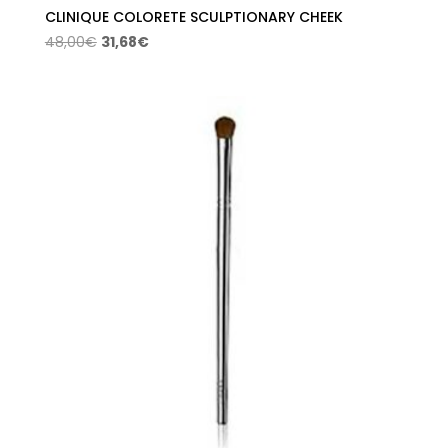
CLINIQUE COLORETE SCULPTIONARY CHEEK
El
El
48,00
€
31,68
€
precio
precio
original
actual
era:
es:
48,00€.
31,68€.