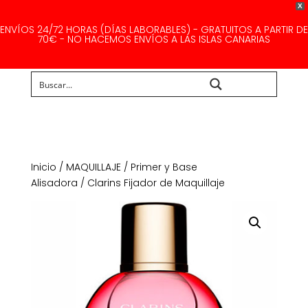
X
ENVÍOS 24/72 HORAS (DÍAS LABORABLES) - GRATUITOS A PARTIR DE
70€ - NO HACEMOS ENVÍOS A LAS ISLAS CANARIAS
Buscar...
Inicio
/
MAQUILLAJE
/
Primer y Base
Alisadora
/ Clarins Fijador de Maquillaje