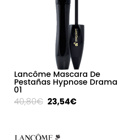
Lancôme Mascara De
Pestañas Hypnose Drama
01
El
El
40,80
€
23,54
€
precio
precio
original
actual
era:
es:
40,80€.
23,54€.