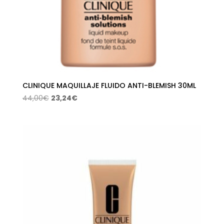
CLINIQUE MAQUILLAJE FLUIDO ANTI-BLEMISH 30ML
El
El
44,00
€
23,24
€
precio
precio
original
actual
era:
es:
44,00€.
23,24€.