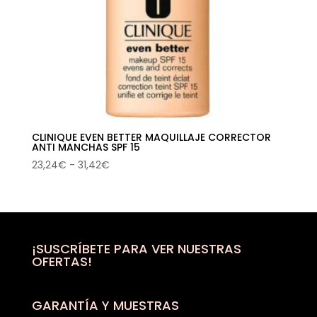
CLINIQUE EVEN BETTER MAQUILLAJE CORRECTOR
ANTI MANCHAS SPF 15
Rango
23,24
€
-
31,42
€
de
precios:
desde
23,24€
hasta
¡SUSCRÍBETE PARA VER NUESTRAS
OFERTAS!
31,42€
GARANTÍA Y MUESTRAS