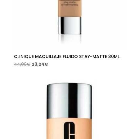
CLINIQUE MAQUILLAJE FLUIDO STAY-MATTE 30ML
El
El
44,00
€
23,24
€
precio
precio
original
actual
era:
es:
44,00€.
23,24€.