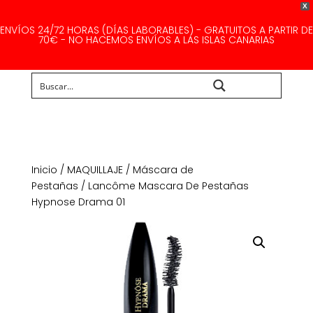
X
ENVÍOS 24/72 HORAS (DÍAS LABORABLES) - GRATUITOS A PARTIR DE
70€ - NO HACEMOS ENVÍOS A LAS ISLAS CANARIAS
Buscar...
Inicio
/
MAQUILLAJE
/
Máscara de
Pestañas
/ Lancôme Mascara De Pestañas
Hypnose Drama 01