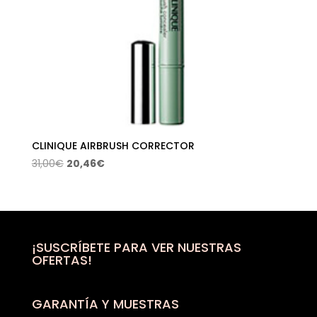
CLINIQUE AIRBRUSH CORRECTOR
El
El
31,00
€
20,46
€
precio
precio
original
actual
era:
es:
31,00€.
20,46€.
¡SUSCRÍBETE PARA VER NUESTRAS
OFERTAS!
GARANTÍA Y MUESTRAS