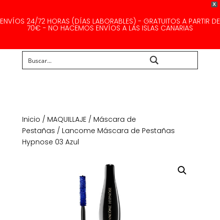
X
ENVÍOS 24/72 HORAS (DÍAS LABORABLES) - GRATUITOS A PARTIR DE
70€ - NO HACEMOS ENVÍOS A LAS ISLAS CANARIAS
Buscar...
Inicio
/
MAQUILLAJE
/
Máscara de
Pestañas
/ Lancome Máscara de Pestañas
Hypnose 03 Azul