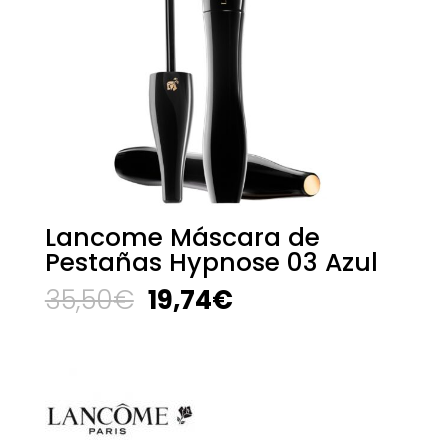
Lancome Máscara de
Pestañas Hypnose 03 Azul
El
El
35,50
€
19,74
€
precio
precio
original
actual
era:
es:
35,50€.
19,74€.