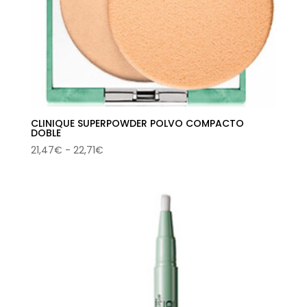
CLINIQUE SUPERPOWDER POLVO COMPACTO
DOBLE
Rango
21,47
€
-
22,71
€
de
precios:
desde
21,47€
hasta
22,71€