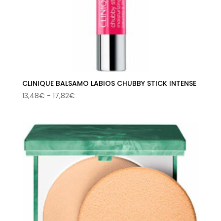
CLINIQUE BALSAMO LABIOS CHUBBY STICK INTENSE
Rango
13,48
€
-
17,82
€
de
precios:
desde
13,48€
hasta
17,82€