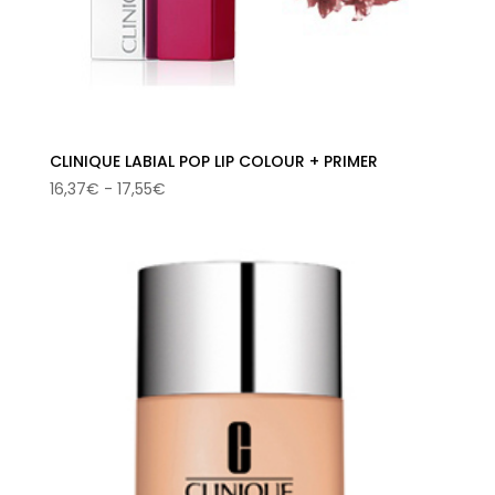
CLINIQUE LABIAL POP LIP COLOUR + PRIMER
Rango
16,37
€
-
17,55
€
de
precios:
desde
16,37€
hasta
17,55€