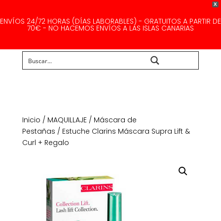
X
ENVÍOS 24/72 HORAS (DÍAS LABORABLES) - GRATUITOS A PARTIR DE
70€ - NO HACEMOS ENVÍOS A LAS ISLAS CANARIAS
Buscar...
Inicio
/
MAQUILLAJE
/
Máscara de
Pestañas
/ Estuche Clarins Máscara Supra Lift &
Curl + Regalo