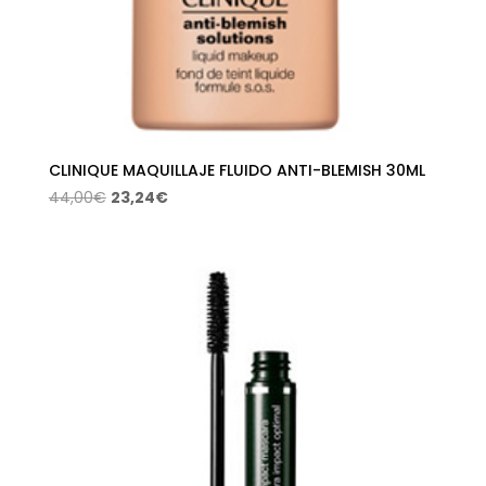
CLINIQUE MAQUILLAJE FLUIDO ANTI-BLEMISH 30ML
El
El
44,00
€
23,24
€
precio
precio
original
actual
era:
es:
44,00€.
23,24€.