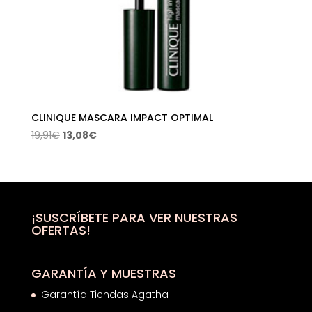
CLINIQUE MASCARA IMPACT OPTIMAL
El
El
19,91
€
13,08
€
precio
precio
original
actual
era:
es:
19,91€.
13,08€.
¡SUSCRÍBETE PARA VER NUESTRAS
OFERTAS!
GARANTÍA Y MUESTRAS
Garantía Tiendas Agatha