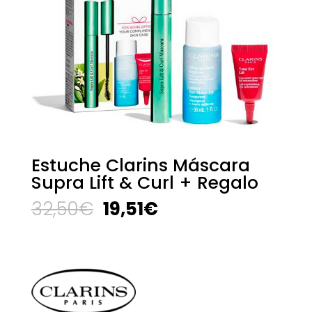
Estuche Clarins Máscara
Supra Lift & Curl + Regalo
El
El
32,50
€
19,51
€
precio
precio
original
actual
era:
es:
32,50€.
19,51€.