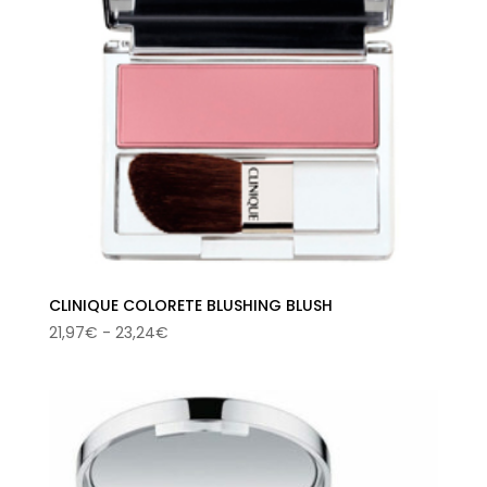
CLINIQUE COLORETE BLUSHING BLUSH
Rango
21,97
€
-
23,24
€
de
precios:
desde
21,97€
hasta
23,24€