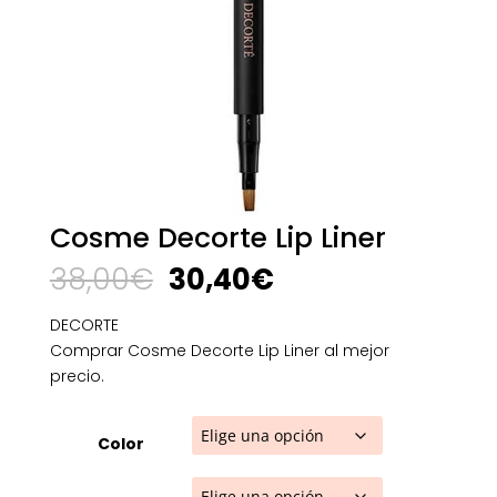
Cosme Decorte Lip Liner
El
El
38,00
€
30,40
€
precio
precio
original
actual
DECORTE
era:
es:
Comprar Cosme Decorte Lip Liner al mejor
38,00€.
30,40€.
precio.
Color