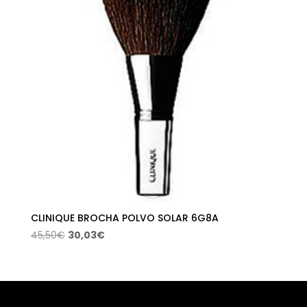
22,71€
CLINIQUE BROCHA POLVO SOLAR 6G8A
El
El
45,50
€
30,03
€
precio
precio
original
actual
era:
es:
45,50€.
30,03€.