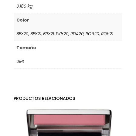
0,180 kg
Color
BE320
,
BE821
,
BR321
,
PK820
,
RD420
,
RO620
,
RO621
Tamaño
0ML
PRODUCTOS RELACIONADOS