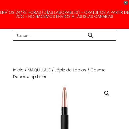
X
ENVÍOS 24/72 HORAS (DÍAS LABORABLES) - GRATUITOS A PARTIR DE
70€ - NO HACEMOS ENVÍOS A LAS ISLAS CANARIAS
Buscar...
Inicio
/
MAQUILLAJE
/
Lápiz de Labios
/ Cosme
Decorte Lip Liner