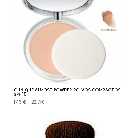
CLINIQUE ALMOST POWDER POLVOS COMPACTOS
SPF 15
Rango
17,61
€
-
22,71
€
de
precios:
desde
17,61€
hasta