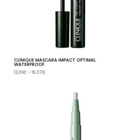
CLINIQUE MASCARA IMPACT OPTIMAL
WATERPROOF
Rango
13,10
€
-
16,37
€
de
precios:
desde
13,10€
hasta
16,37€