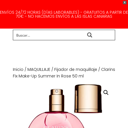
X
ENVÍOS 24/72 HORAS (DÍAS LABORABLES) - GRATUITOS A PARTIR DE
70€ - NO HACEMOS ENVÍOS A LAS ISLAS CANARIAS
Buscar...
Inicio
/
MAQUILLAJE
/
Fijador de maquillaje
/ Clarins
Fix Make-Up Summer In Rose 50 ml