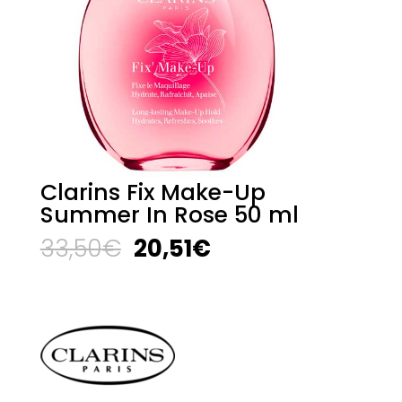
Clarins Fix Make-Up
Summer In Rose 50 ml
El
El
33,50
€
20,51
€
precio
precio
original
actual
era:
es:
33,50€.
20,51€.