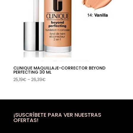
CLINIQUE MAQUILLAJE-CORRECTOR BEYOND
PERFECTING 30 ML
Rango
25,19
€
-
26,39
€
de
precios:
desde
25,19€
hasta
¡SUSCRÍBETE PARA VER NUESTRAS
OFERTAS!
26,39€