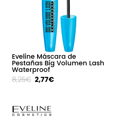
Eveline Máscara de
Pestañas Big Volumen Lash
Waterproof
El
El
8,25
€
2,77
€
precio
precio
original
actual
era:
es:
8,25€.
2,77€.