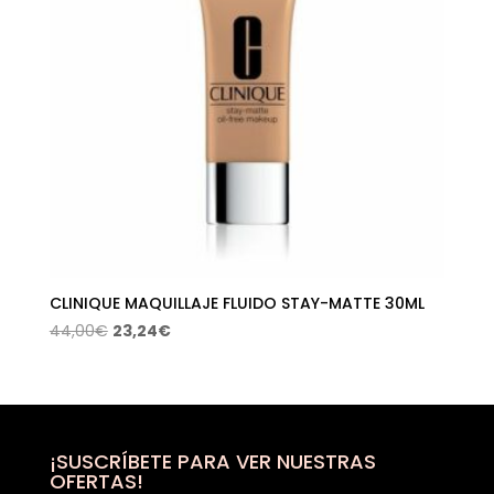
CLINIQUE MAQUILLAJE FLUIDO STAY-MATTE 30ML
El
El
44,00
€
23,24
€
precio
precio
original
actual
era:
es:
44,00€.
23,24€.
¡SUSCRÍBETE PARA VER NUESTRAS
OFERTAS!