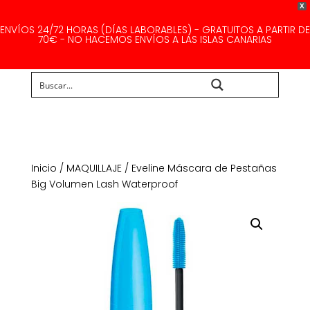
X
ENVÍOS 24/72 HORAS (DÍAS LABORABLES) - GRATUITOS A PARTIR DE
70€ - NO HACEMOS ENVÍOS A LAS ISLAS CANARIAS
Buscar...
Inicio
/
MAQUILLAJE
/ Eveline Máscara de Pestañas
Big Volumen Lash Waterproof