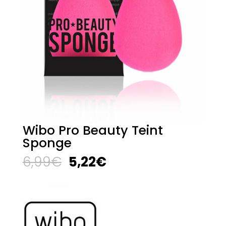
Wibo Pro Beauty Teint
Sponge
El
El
6,99
€
5,22
€
precio
precio
original
actual
era:
es:
6,99€.
5,22€.