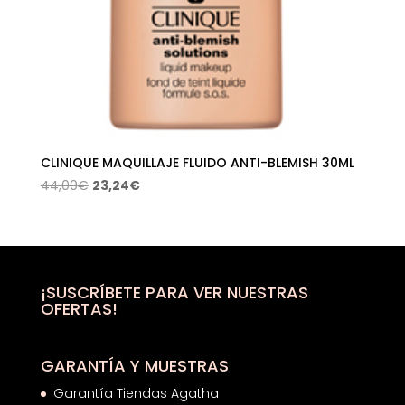
CLINIQUE MAQUILLAJE FLUIDO ANTI-BLEMISH 30ML
El
El
44,00
€
23,24
€
precio
precio
original
actual
era:
es:
44,00€.
23,24€.
¡SUSCRÍBETE PARA VER NUESTRAS
OFERTAS!
GARANTÍA Y MUESTRAS
Garantía Tiendas Agatha