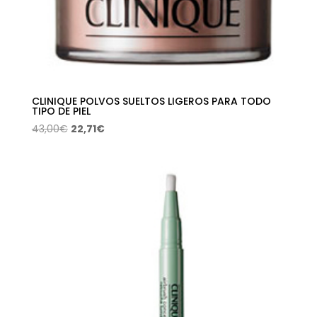
CLINIQUE POLVOS SUELTOS LIGEROS PARA TODO
TIPO DE PIEL
El
El
43,00
€
22,71
€
precio
precio
original
actual
era:
es:
43,00€.
22,71€.