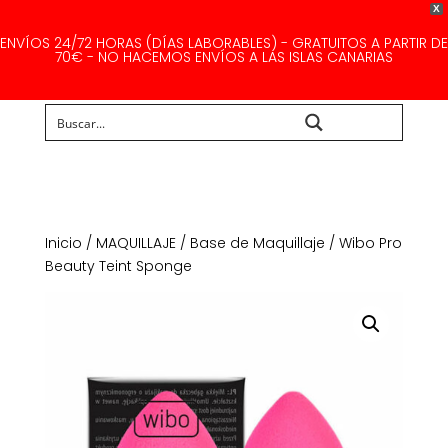
X
ENVÍOS 24/72 HORAS (DÍAS LABORABLES) - GRATUITOS A PARTIR DE
70€ - NO HACEMOS ENVÍOS A LAS ISLAS CANARIAS
Buscar...
Inicio
/
MAQUILLAJE
/
Base de Maquillaje
/ Wibo Pro
Beauty Teint Sponge