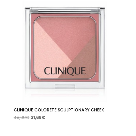
CLINIQUE COLORETE SCULPTIONARY CHEEK
El
El
48,00
€
31,68
€
precio
precio
original
actual