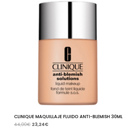
era:
es:
48,00€.
31,68€.
CLINIQUE MAQUILLAJE FLUIDO ANTI-BLEMISH 30ML
El
El
44,00
€
23,24
€
precio
precio
original
actual