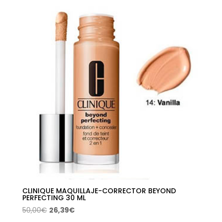
era:
es:
44,00€.
23,24€.
CLINIQUE MAQUILLAJE-CORRECTOR BEYOND
PERFECTING 30 ML
El
El
50,00
€
26,39
€
precio
precio