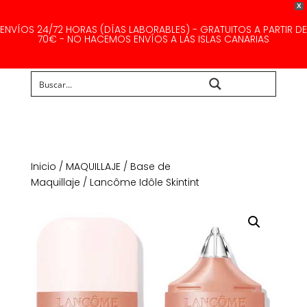
X
ENVÍOS 24/72 HORAS (DÍAS LABORABLES) - GRATUITOS A PARTIR DE
70€ - NO HACEMOS ENVÍOS A LAS ISLAS CANARIAS
Buscar...
Inicio
/
MAQUILLAJE
/
Base de
Maquillaje
/ Lancôme Idôle Skintint