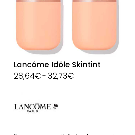
Lancôme Idôle Skintint
Rango
28,64
€
-
32,73
€
de
precios:
desde
28,64€
hasta
32,73€