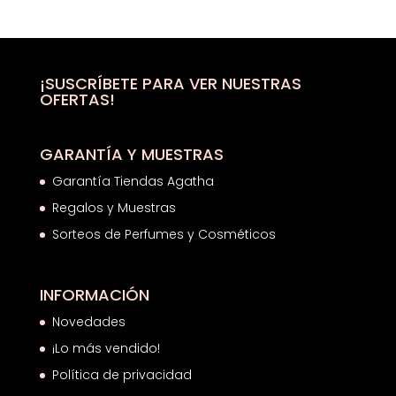
original
actual
era:
es:
50,00€.
26,39€.
¡SUSCRÍBETE PARA VER NUESTRAS
OFERTAS!
GARANTÍA Y MUESTRAS
Garantía Tiendas Agatha
Regalos y Muestras
Sorteos de Perfumes y Cosméticos
INFORMACIÓN
Novedades
¡Lo más vendido!
Política de privacidad