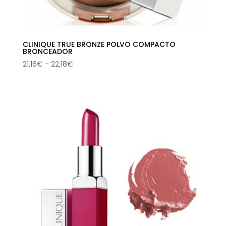
CLINIQUE TRUE BRONZE POLVO COMPACTO
BRONCEADOR
Rango
21,16
€
-
22,18
€
de
precios:
desde
21,16€
hasta
22,18€