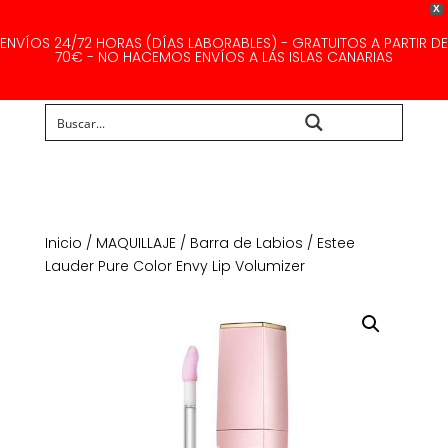
X
ENVÍOS 24/72 HORAS (DÍAS LABORABLES) - GRATUITOS A PARTIR DE
70€ - NO HACEMOS ENVÍOS A LAS ISLAS CANARIAS
Buscar...
Inicio
/
MAQUILLAJE
/
Barra de Labios
/ Estee
Lauder Pure Color Envy Lip Volumizer