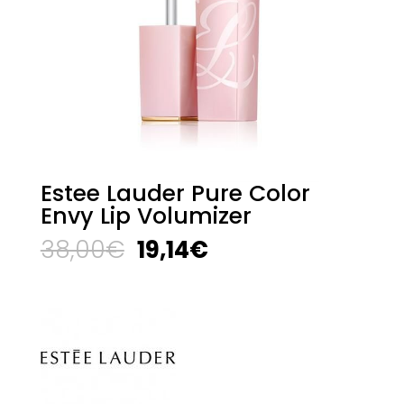
Estee Lauder Pure Color
Envy Lip Volumizer
El
El
38,00
€
19,14
€
precio
precio
original
actual
era:
es:
38,00€.
19,14€.