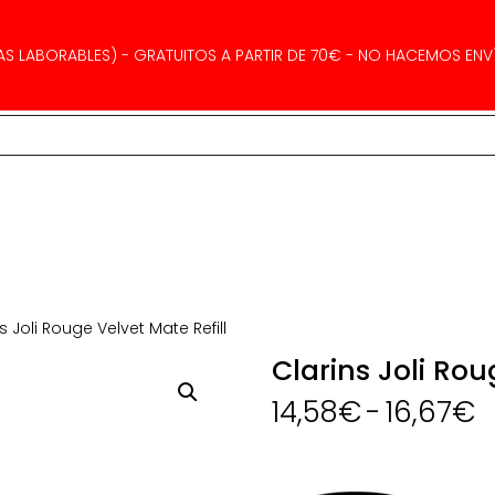
AS LABORABLES) - GRATUITOS A PARTIR DE 70€ - NO HACEMOS ENVÍ
s Joli Rouge Velvet Mate Refill
Clarins Joli Rou
R
14,58
€
-
16,67
€
d
p
d