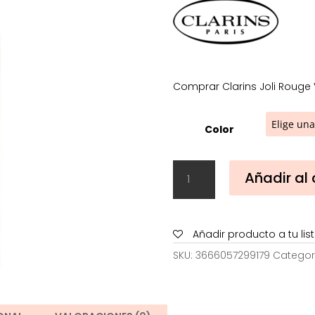
1
h
1
Comprar Clarins Joli Rouge V
Color
Clarins
Añadir al 
Joli
Rouge
Velvet
Mate
Añadir producto a tu li
Refill
SKU:
3666057299179
Categor
cantidad