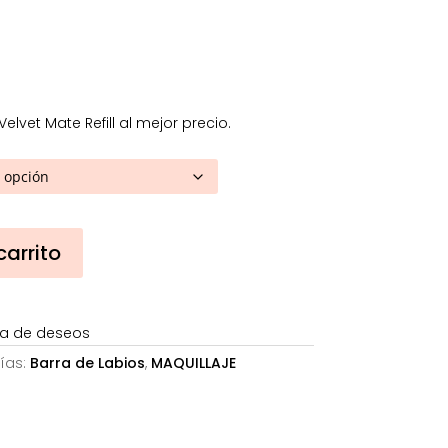
4,58€
asta
6,67€
elvet Mate Refill al mejor precio.
carrito
sta de deseos
ías:
Barra de Labios
,
MAQUILLAJE