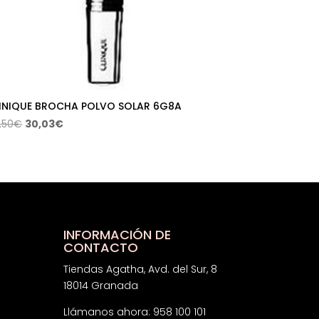
INIQUE BROCHA POLVO SOLAR 6G8A
El
El
,50
€
30,03
€
precio
precio
original
actual
era:
es:
45,50€.
30,03€.
INFORMACIÓN DE
CONTACTO
Tiendas Agatha, Avd. del Sur, 8
18014 Granada
Llámanos ahora: 958 100 101