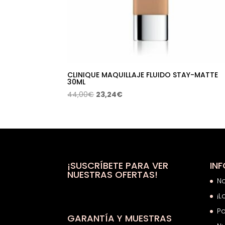
CLINIQUE MAQUILLAJE FLUIDO STAY-MATTE
30ML
El
El
44,00
€
23,24
€
precio
precio
original
actual
era:
es:
44,00€.
23,24€.
¡SUSCRÍBETE PARA VER
IN
NUESTRAS OFERTAS!
N
¡L
Po
GARANTÍA Y MUESTRAS