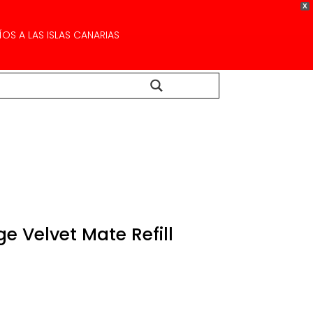
X
OS A LAS ISLAS CANARIAS
Buscar...
ge Velvet Mate Refill
ango
e
recios:
esde