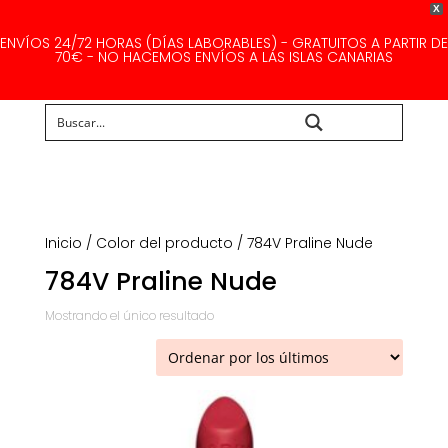
X
ENVÍOS 24/72 HORAS (DÍAS LABORABLES) - GRATUITOS A PARTIR DE
70€ - NO HACEMOS ENVÍOS A LAS ISLAS CANARIAS
Buscar...
Inicio
/ Color del producto / 784V Praline Nude
784V Praline Nude
Mostrando el único resultado