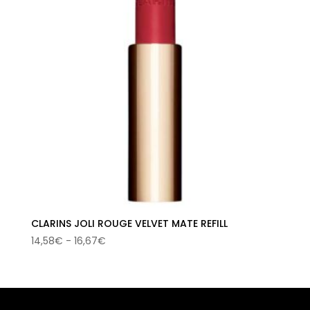
CLARINS JOLI ROUGE VELVET MATE REFILL
Rango
14,58
€
-
16,67
€
de
precios:
desde
14,58€