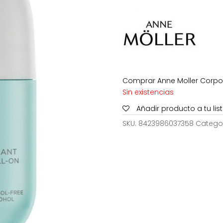
era:
es:
7,95€.
4,7
Comprar Anne Moller Corpor
Sin existencias
Añadir producto a tu li
SKU:
8423986037358
Catego