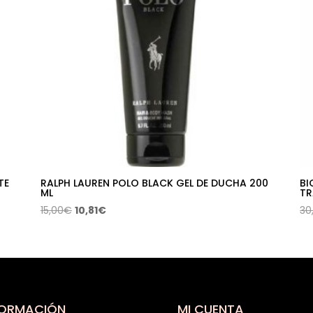
TE
RALPH LAUREN POLO BLACK GEL DE DUCHA 200
BI
ML
TR
El
El
15,00
€
10,81
€
30
precio
precio
original
actual
era:
es:
15,00€.
10,81€.
FORMACIÓN
MI CUENTA