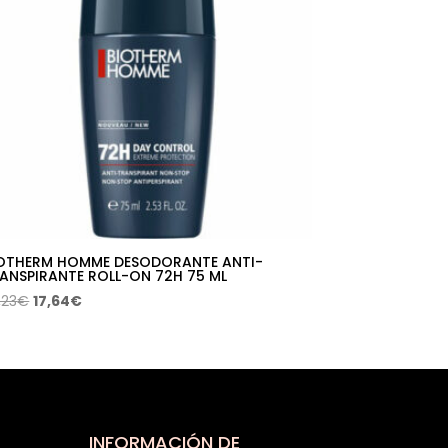
OTHERM HOMME DESODORANTE ANTI-
ANSPIRANTE ROLL-ON 72H 75 ML
El
El
,23
€
17,64
€
precio
precio
original
actual
era:
es:
30,23€.
17,64€.
INFORMACIÓN DE