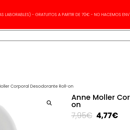
AS LABORABLES) - GRATUITOS A PARTIR DE 70€ - NO HACEMOS ENVÍ
oller Corporal Desodorante Roll-on
Anne Moller Cor
on
El
El
7,95
€
4,77
€
precio
pre
original
act