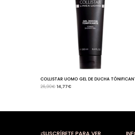
COLLISTAR UOMO GEL DE DUCHA TÓNIFICAN
El
El
26,90
€
14,77
€
precio
precio
original
actual
era:
es:
26,90€.
14,77€.
¡SUSCRÍBETE PARA VER
IN