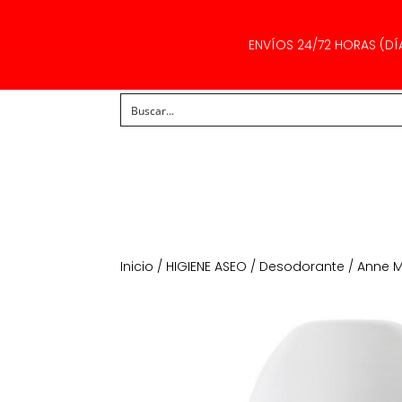
ENVÍOS 24/72 HORAS (DÍ
Inicio
/
HIGIENE ASEO
/
Desodorante
/ Anne M