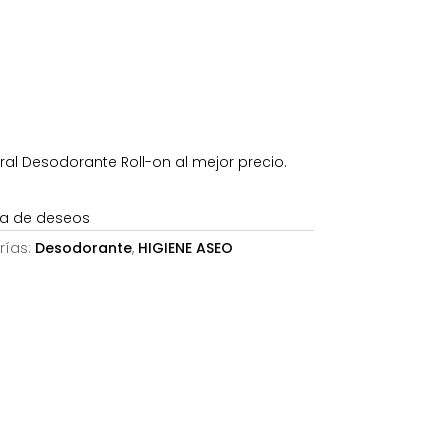
7€.
al Desodorante Roll-on al mejor precio.
sta de deseos
rías:
Desodorante
,
HIGIENE ASEO