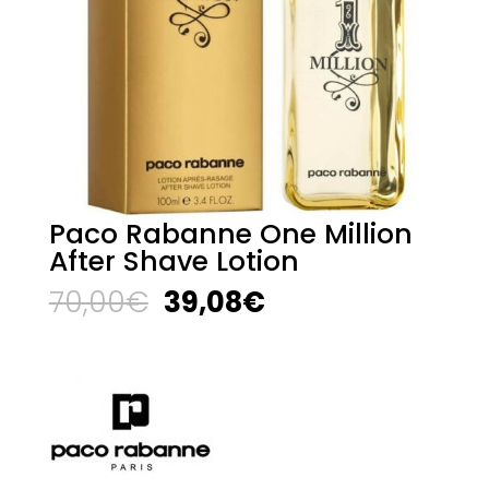
Paco Rabanne One Million
After Shave Lotion
El
El
70,00
€
39,08
€
precio
precio
original
actual
era:
es:
70,00€.
39,08€.