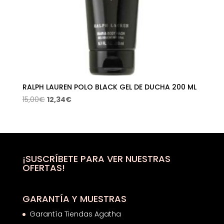
RALPH LAUREN POLO BLACK GEL DE DUCHA 200 ML
El
El
15,00
€
12,34
€
precio
precio
original
actual
era:
es:
15,00€.
12,34€.
¡SUSCRÍBETE PARA VER NUESTRAS
OFERTAS!
GARANTÍA Y MUESTRAS
Garantía Tiendas Agatha