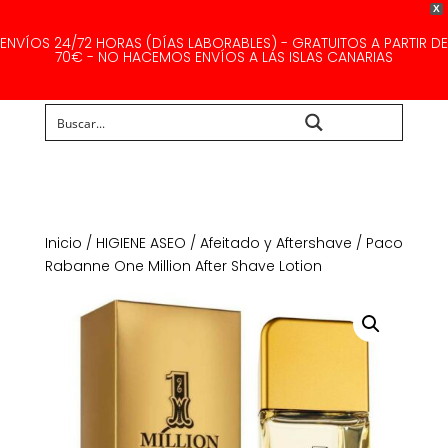
X
ENVÍOS 24/72 HORAS (DÍAS LABORABLES) - GRATUITOS A PARTIR DE
70€ - NO HACEMOS ENVÍOS A LAS ISLAS CANARIAS
Buscar...
Inicio
/
HIGIENE ASEO
/
Afeitado y Aftershave
/ Paco
Rabanne One Million After Shave Lotion