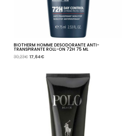
BIOTHERM HOMME DESODORANTE ANTI-
TRANSPIRANTE ROLL-ON 72H 75 ML
El
El
30,23
€
17,64
€
precio
precio
original
actual
era:
es:
30,23€.
17,64€.