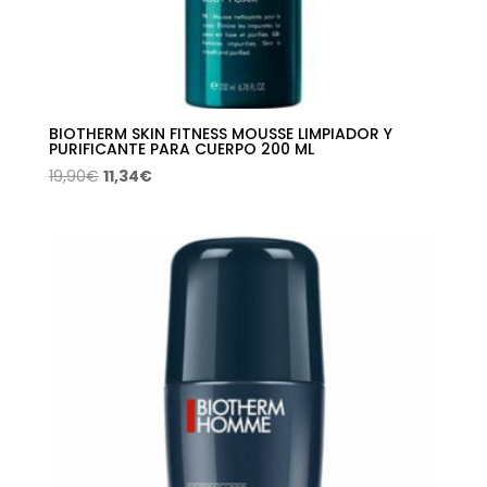
BIOTHERM SKIN FITNESS MOUSSE LIMPIADOR Y
PURIFICANTE PARA CUERPO 200 ML
El
El
19,90
€
11,34
€
precio
precio
original
actual
era:
es:
19,90€.
11,34€.