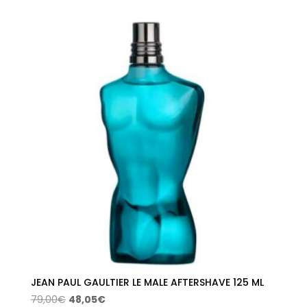
original
actual
era:
es:
70,00€.
44,66€.
JEAN PAUL GAULTIER LE MALE AFTERSHAVE 125 ML
El
El
79,00
€
48,05
€