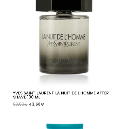
YVES SAINT LAURENT LA NUIT DE L’HOMME AFTER
SHAVE 100 ML
El
El
69,00
€
43,68
€
precio
precio
original
actual
era:
es: