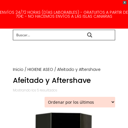
X
ENVÍOS 24/72 HORAS (DÍAS LABORABLES) - GRATUITOS A PARTIR DE
70€ - NO HACEMOS ENVÍOS A LAS ISLAS CANARIAS
Buscar...
Inicio
/
HIGIENE ASEO
/ Afeitado y Aftershave
Afeitado y Aftershave
Ordenado
Mostrando los 5 resultados
por
los
últimos