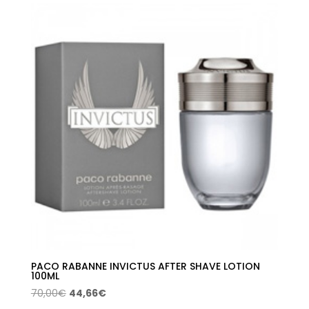
era:
es:
70,00€.
44,66€.
PACO RABANNE INVICTUS AFTER SHAVE LOTION
100ML
El
El
70,00
€
44,66
€
precio
precio