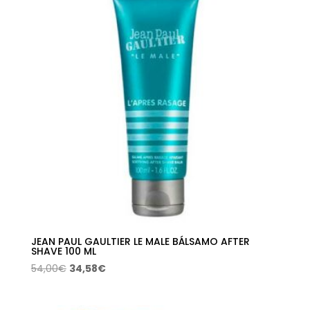
69,00€.
43,68€.
JEAN PAUL GAULTIER LE MALE BÁLSAMO AFTER
SHAVE 100 ML
El
El
54,00
€
34,58
€
precio
precio
original
actual