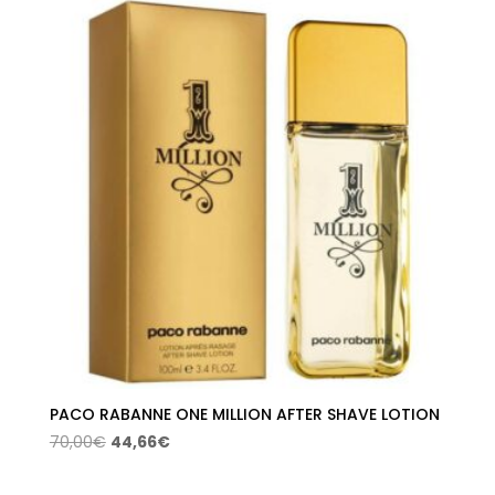
era:
es:
54,00€.
34,58€.
PACO RABANNE ONE MILLION AFTER SHAVE LOTION
El
El
70,00
€
44,66
€
precio
precio
original
actual