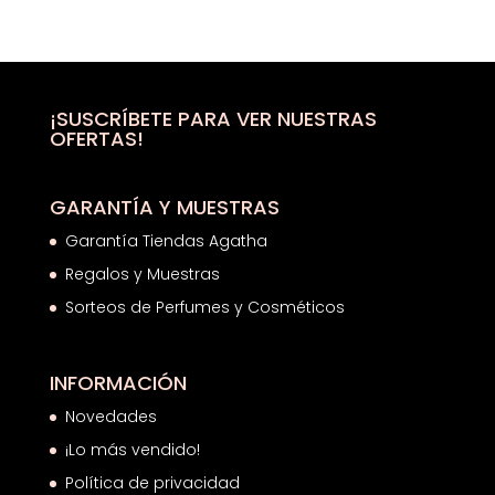
precio
precio
original
actual
era:
es:
79,00€.
48,05€.
¡SUSCRÍBETE PARA VER NUESTRAS
OFERTAS!
GARANTÍA Y MUESTRAS
Garantía Tiendas Agatha
Regalos y Muestras
Sorteos de Perfumes y Cosméticos
INFORMACIÓN
Novedades
¡Lo más vendido!
Política de privacidad