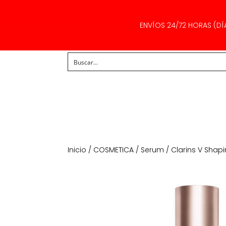
ENVÍOS 24/72 HORAS (DÍ
Inicio
/
COSMETICA
/
Serum
/ Clarins V Shapin