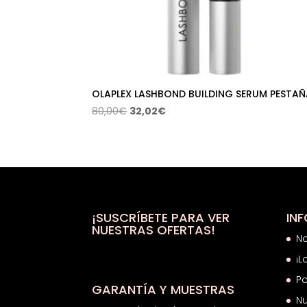
OLAPLEX LASHBOND BUILDING SERUM PESTAÑ
El
El
80,00
€
32,02
€
precio
precio
original
actual
era:
es:
80,00€.
32,02€.
¡SUSCRÍBETE PARA VER
IN
NUESTRAS OFERTAS!
N
¡L
Po
GARANTÍA Y MUESTRAS
Nu