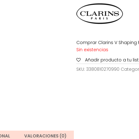
70,00€.
Comprar Clarins V Shaping Fa
Sin existencias
Añadir producto a tu li
SKU:
3380810270990
Categor
ONAL
VALORACIONES (0)