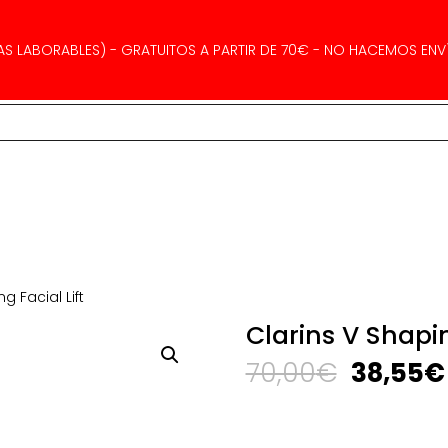
AS LABORABLES) - GRATUITOS A PARTIR DE 70€ - NO HACEMOS ENVÍ
g Facial Lift
Clarins V Shapin
El
70,00
€
38,55
€
precio
original
era: