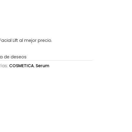
38,55€.
cial Lift al mejor precio.
sta de deseos
ías:
COSMETICA
,
Serum