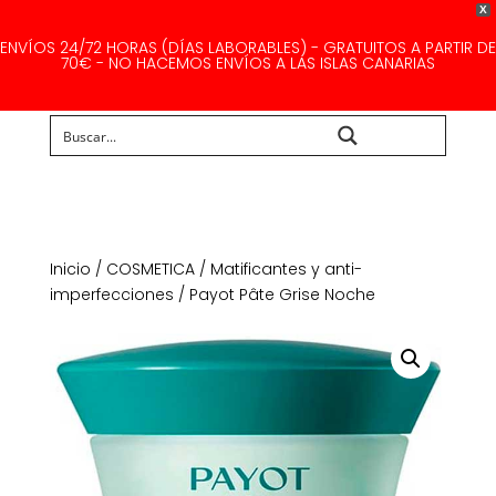
X
ENVÍOS 24/72 HORAS (DÍAS LABORABLES) - GRATUITOS A PARTIR DE
70€ - NO HACEMOS ENVÍOS A LAS ISLAS CANARIAS
Buscar...
Inicio
/
COSMETICA
/
Matificantes y anti-
imperfecciones
/ Payot Pâte Grise Noche