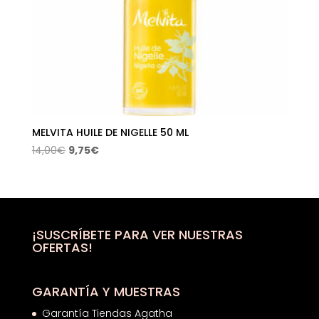
MELVITA HUILE DE NIGELLE 50 ML
El
El
14,00
€
9,75
€
precio
precio
original
actual
era:
es:
14,00€.
9,75€.
¡SUSCRÍBETE PARA VER NUESTRAS
OFERTAS!
GARANTÍA Y MUESTRAS
Garantía Tiendas Agatha