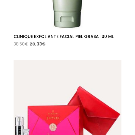
CLINIQUE EXFOLIANTE FACIAL PIEL GRASA 100 ML
El
El
38,50
€
20,33
€
precio
precio
original
actual
era:
es:
38,50€.
20,33€.