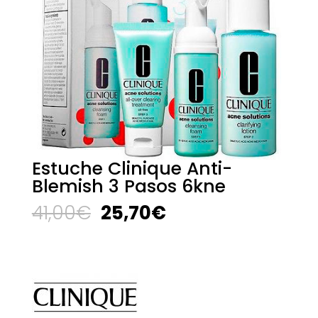
Estuche Clinique Anti-
Blemish 3 Pasos 6kne
El
El
41,00
€
25,70
€
precio
precio
original
actual
era:
es:
41,00€.
25,70€.