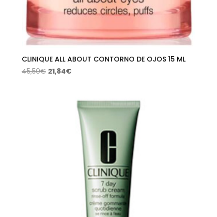
CLINIQUE ALL ABOUT CONTORNO DE OJOS 15 ML
El
El
45,50
€
21,84
€
precio
precio
original
actual
era:
es:
45,50€.
21,84€.