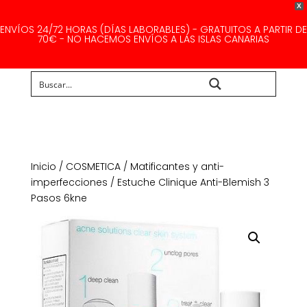
X
ENVÍOS 24/72 HORAS (DÍAS LABORABLES) - GRATUITOS A PARTIR DE
70€ - NO HACEMOS ENVÍOS A LAS ISLAS CANARIAS
Buscar...
Inicio
/
COSMETICA
/
Matificantes y anti-
imperfecciones
/ Estuche Clinique Anti-Blemish 3
Pasos 6kne