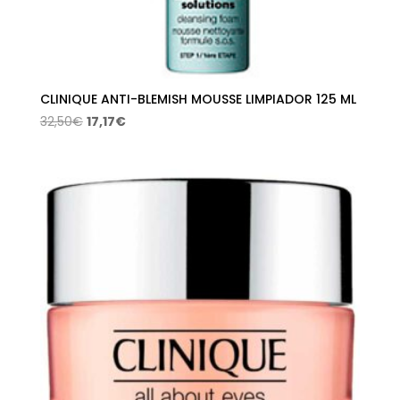
CLINIQUE ANTI-BLEMISH MOUSSE LIMPIADOR 125 ML
El
El
32,50
€
17,17
€
precio
precio
original
actual
era:
es:
32,50€.
17,17€.