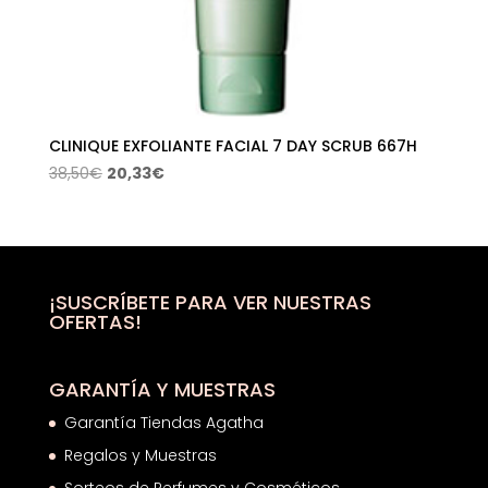
CLINIQUE EXFOLIANTE FACIAL 7 DAY SCRUB 667H
El
El
38,50
€
20,33
€
precio
precio
original
actual
era:
es:
38,50€.
20,33€.
¡SUSCRÍBETE PARA VER NUESTRAS
OFERTAS!
GARANTÍA Y MUESTRAS
Garantía Tiendas Agatha
Regalos y Muestras