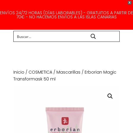
X
ENVÍOS 24/72 HORAS (DÍAS LABORABLES) - GRATUITOS A PARTIR DE
70€ - NO HACEMOS ENVÍOS A LAS ISLAS CANARIAS
Buscar...
Inicio
/
COSMETICA
/
Mascarillas
/ Erborian Magic
Transformask 50 ml