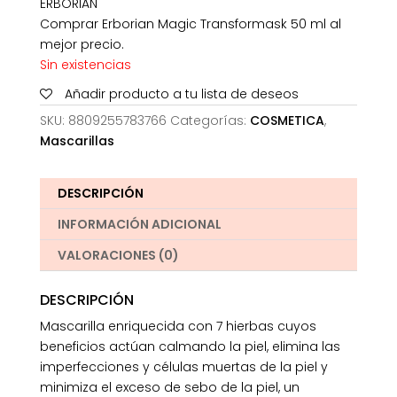
ERBORIAN
era:
es:
Comprar Erborian Magic Transformask 50 ml al
33,00€.
22,52€.
mejor precio.
Sin existencias
Añadir producto a tu lista de deseos
SKU:
8809255783766
Categorías:
COSMETICA
,
Mascarillas
DESCRIPCIÓN
INFORMACIÓN ADICIONAL
VALORACIONES (0)
DESCRIPCIÓN
Mascarilla enriquecida con 7 hierbas cuyos
beneficios actúan calmando la piel, elimina las
imperfecciones y células muertas de la piel y
minimiza el exceso de sebo de la piel, un