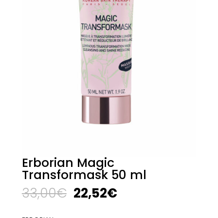
Erborian Magic
Transformask 50 ml
El
El
33,00
€
22,52
€
precio
precio
original
actual