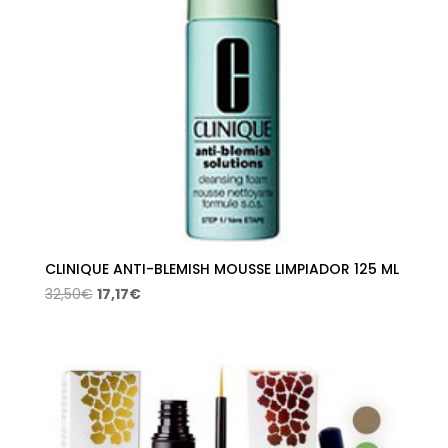
CLINIQUE ANTI-BLEMISH MOUSSE LIMPIADOR 125 ML
El
El
32,50
€
17,17
€
precio
precio
original
actual
era:
es:
32,50€.
17,17€.