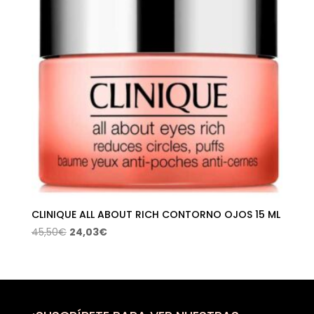
CLINIQUE ALL ABOUT RICH CONTORNO OJOS 15 ML
El
El
45,50
€
24,03
€
precio
precio
original
actual
era:
es:
45,50€.
24,03€.