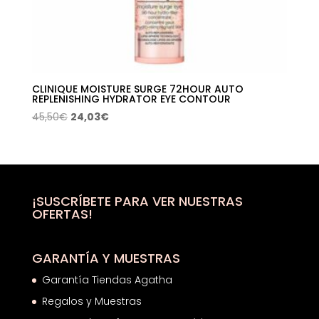
CLINIQUE MOISTURE SURGE 72HOUR AUTO
REPLENISHING HYDRATOR EYE CONTOUR
El
El
45,50
€
24,03
€
precio
precio
original
actual
era:
es:
45,50€.
24,03€.
¡SUSCRÍBETE PARA VER NUESTRAS
OFERTAS!
GARANTÍA Y MUESTRAS
Garantía Tiendas Agatha
Regalos y Muestras