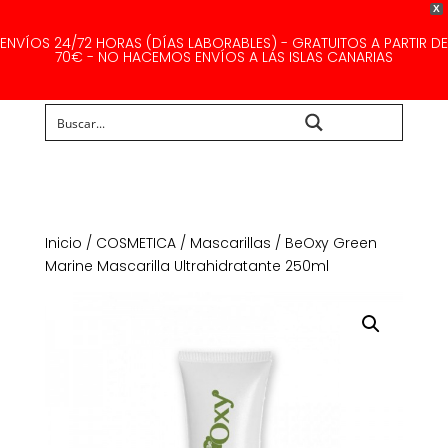
X
ENVÍOS 24/72 HORAS (DÍAS LABORABLES) - GRATUITOS A PARTIR DE
70€ - NO HACEMOS ENVÍOS A LAS ISLAS CANARIAS
Buscar...
Inicio
/
COSMETICA
/
Mascarillas
/ BeOxy Green
Marine Mascarilla Ultrahidratante 250ml