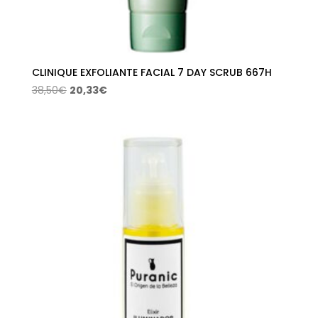
CLINIQUE EXFOLIANTE FACIAL 7 DAY SCRUB 667H
El
El
38,50
€
20,33
€
precio
precio
original
actual
era:
es:
38,50€.
20,33€.