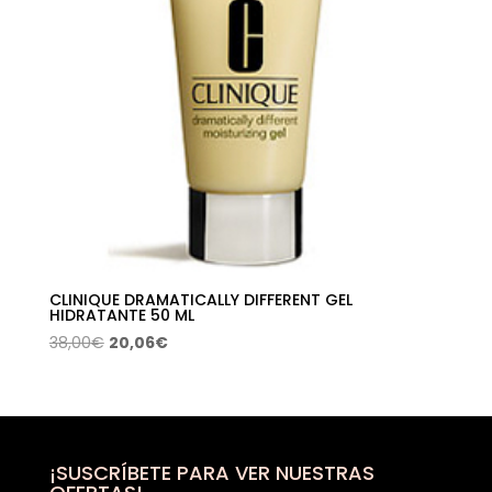
CLINIQUE DRAMATICALLY DIFFERENT GEL
HIDRATANTE 50 ML
El
El
38,00
€
20,06
€
precio
precio
original
actual
era:
es:
38,00€.
20,06€.
¡SUSCRÍBETE PARA VER NUESTRAS