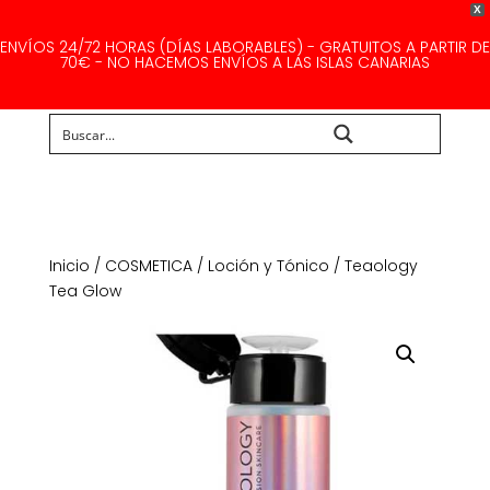
X
ENVÍOS 24/72 HORAS (DÍAS LABORABLES) - GRATUITOS A PARTIR DE
70€ - NO HACEMOS ENVÍOS A LAS ISLAS CANARIAS
Buscar...
Inicio
/
COSMETICA
/
Loción y Tónico
/ Teaology
Tea Glow