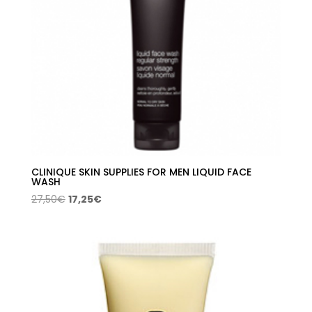
CLINIQUE SKIN SUPPLIES FOR MEN LIQUID FACE
WASH
El
El
27,50
€
17,25
€
precio
precio
original
actual
era:
es:
27,50€.
17,25€.