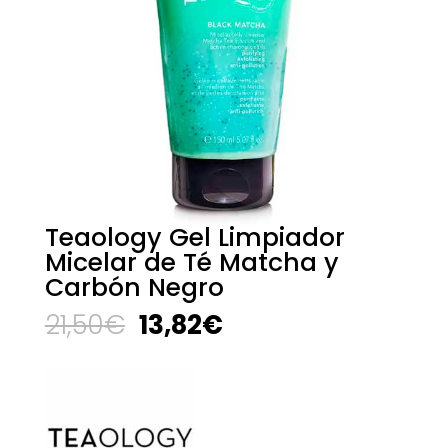
Teaology Gel Limpiador
Micelar de Té Matcha y
Carbón Negro
El
El
21,50
€
13,82
€
precio
precio
original
actual
era:
es:
21,50€.
13,82€.