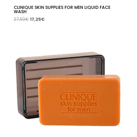
CLINIQUE SKIN SUPPLIES FOR MEN LIQUID FACE
WASH
El
El
27,50
€
17,25
€
precio
precio
original
actual
era:
es:
27,50€.
17,25€.