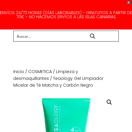
X
ENVÍOS 24/72 HORAS (DÍAS LABORABLES) - GRATUITOS A PARTIR DE
70€ - NO HACEMOS ENVÍOS A LAS ISLAS CANARIAS
Buscar...
Inicio
/
COSMETICA
/
Limpieza y
desmaquillantes
/ Teaology Gel Limpiador
Micelar de Té Matcha y Carbón Negro