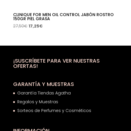
CLINIQUE FOR MEN OIL CONTROL JABÓN ROSTRO
150GR PIEL GRASA
El
El
27,50
€
17,25
€
precio
precio
original
actual
era:
es:
27,50€.
17,25€.
¡SUSCRÍBETE PARA VER NUESTRAS
OFERTAS!
GARANTÍA Y MUESTRAS
Garantía Tiendas Agatha
Regalos y Muestras
Sorteos de Perfumes y Cosméticos
INFORMACIÓN