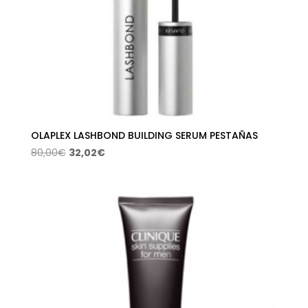
OLAPLEX LASHBOND BUILDING SERUM PESTAÑAS
El
El
80,00
€
32,02
€
precio
precio
original
actual
era:
es:
80,00€.
32,02€.