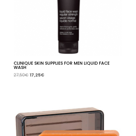
CLINIQUE SKIN SUPPLIES FOR MEN LIQUID FACE
WASH
El
El
27,50
€
17,25
€
precio
precio
original
actual
era:
es:
27,50€.
17,25€.