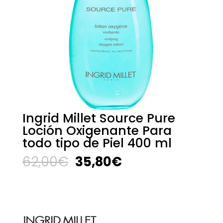
Ingrid Millet Source Pure
Loción Oxigenante Para
todo tipo de Piel 400 ml
El
El
62,00
€
35,80
€
precio
precio
original
actual
era:
es:
62,00€.
35,80€.