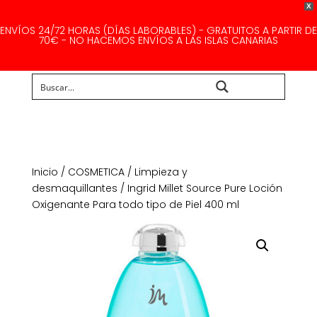
X
ENVÍOS 24/72 HORAS (DÍAS LABORABLES) - GRATUITOS A PARTIR DE
70€ - NO HACEMOS ENVÍOS A LAS ISLAS CANARIAS
Buscar...
Inicio
/
COSMETICA
/
Limpieza y
desmaquillantes
/ Ingrid Millet Source Pure Loción
Oxigenante Para todo tipo de Piel 400 ml