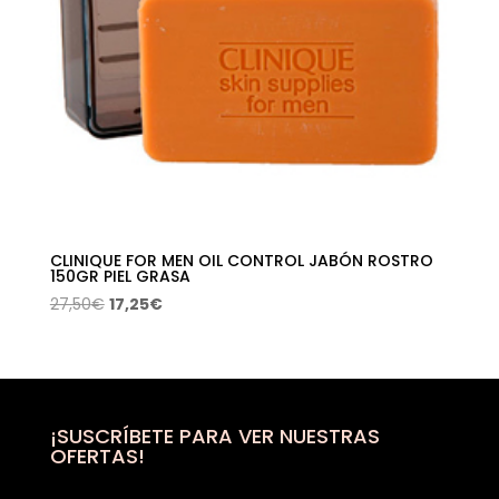
CLINIQUE FOR MEN OIL CONTROL JABÓN ROSTRO
150GR PIEL GRASA
El
El
27,50
€
17,25
€
precio
precio
original
actual
era:
es:
27,50€.
17,25€.
¡SUSCRÍBETE PARA VER NUESTRAS
OFERTAS!