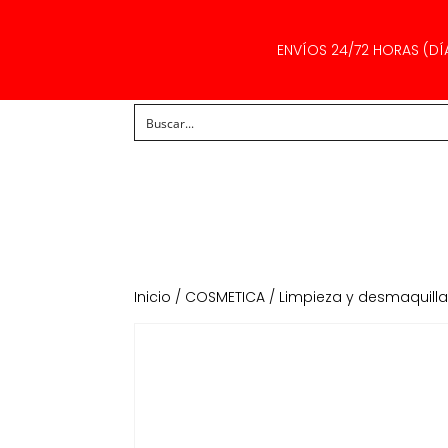
ENVÍOS 24/72 HORAS (DÍ
Inicio
/
COSMETICA
/
Limpieza y desmaquill