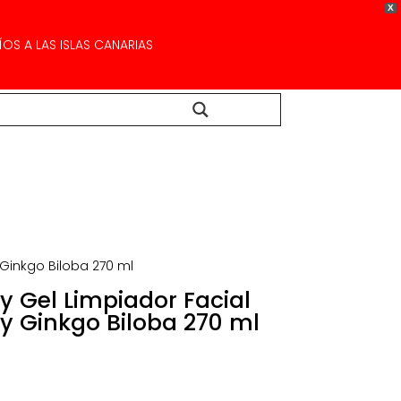
X
OS A LAS ISLAS CANARIAS
Buscar...
Ginkgo Biloba 270 ml
 Gel Limpiador Facial
y Ginkgo Biloba 270 ml
cio
ual