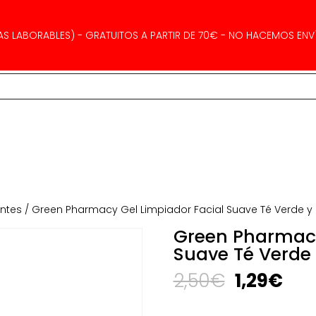
AS LABORABLES) - GRATUITOS A PARTIR DE 70€ - NO HACEMOS ENVÍ
antes
/ Green Pharmacy Gel Limpiador Facial Suave Té Verde y 
Green Pharmacy
Suave Té Verde 
El
El
2,50
€
1,29
€
precio
pre
original
act