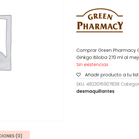
era:
es:
2,50€.
1,29
Comprar Green Pharmacy Ge
Ginkgo Biloba 270 ml al mejo
Sin existencias
Añadir producto a tu li
SKU:
4823015907838
Categor
desmaquillantes
IONES (0)