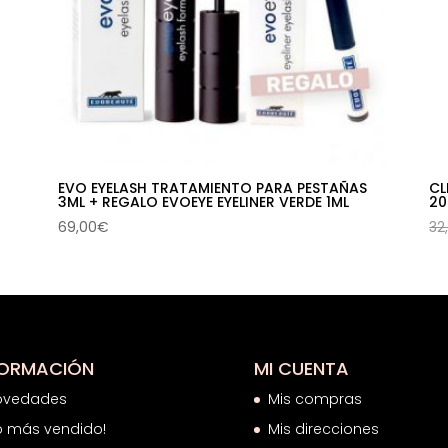
EVO EYELASH TRATAMIENTO PARA PESTAÑAS
CL
3ML + REGALO EVOEYE EYELINER VERDE 1ML
20
69,00
€
32
FORMACIÓN
MI CUENTA
ovedades
Mis compras
o más vendido!
Mis direcciones