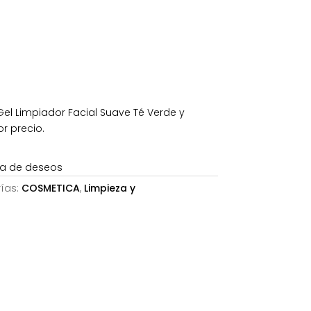
€.
l Limpiador Facial Suave Té Verde y
r precio.
sta de deseos
ías:
COSMETICA
,
Limpieza y