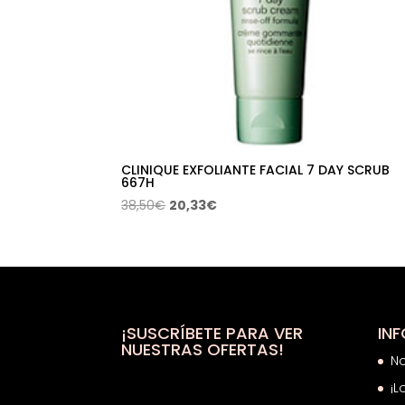
CLINIQUE EXFOLIANTE FACIAL 7 DAY SCRUB
667H
El
El
38,50
€
20,33
€
precio
precio
original
actual
era:
es:
38,50€.
20,33€.
¡SUSCRÍBETE PARA VER
IN
NUESTRAS OFERTAS!
N
¡L