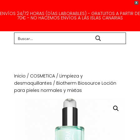
X
ENVÍOS 24/72 HORAS (DÍAS LABORABLES) - GRATUITOS A PARTIR DE
70€ - NO HACEMOS ENVÍOS A LAS ISLAS CANARIAS
Buscar...
Inicio
/
COSMETICA
/
Limpieza y
desmaquillantes
/ Biotherm Biosource Loción
para pieles normales y mixtas