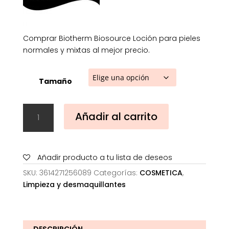
26,20€
Comprar Biotherm Biosource Loción para pieles
normales y mixtas al mejor precio.
Tamaño
Biotherm
Añadir al carrito
Biosource
Loción
para
pieles
Añadir producto a tu lista de deseos
normales
SKU:
3614271256089
Categorías:
COSMETICA
,
y
Limpieza y desmaquillantes
mixtas
cantidad