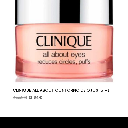
CLINIQUE ALL ABOUT CONTORNO DE OJOS 15 ML
El
El
45,50
€
21,84
€
precio
precio
original
actual
era:
es:
45,50€.
21,84€.