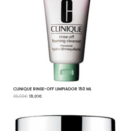
CLINIQUE RINSE-OFF LIMPIADOR 150 ML
El
El
36,00
€
19,01
€
precio
precio
original
actual
era:
es:
36,00€.
19,01€.