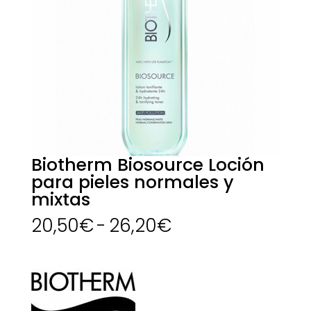
Biotherm Biosource Loción
para pieles normales y
mixtas
Rango
20,50
€
-
26,20
€
de
precios:
desde
20,50€
hasta