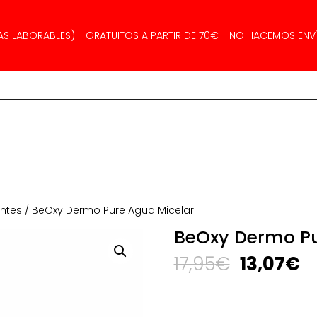
AS LABORABLES) - GRATUITOS A PARTIR DE 70€ - NO HACEMOS ENVÍ
antes
/ BeOxy Dermo Pure Agua Micelar
BeOxy Dermo Pu
El
El
17,95
€
13,07
€
precio
p
original
a
era:
es