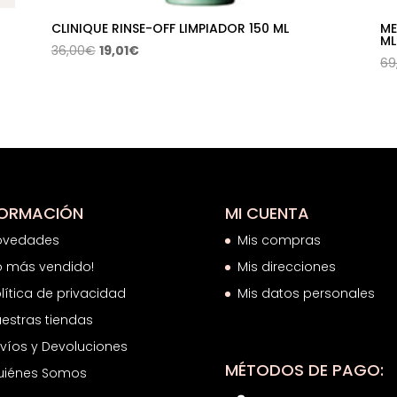
CLINIQUE RINSE-OFF LIMPIADOR 150 ML
ME
ML
El
El
36,00
€
19,01
€
69
precio
precio
original
actual
era:
es:
36,00€.
19,01€.
FORMACIÓN
MI CUENTA
ovedades
Mis compras
o más vendido!
Mis direcciones
lítica de privacidad
Mis datos personales
estras tiendas
víos y Devoluciones
MÉTODOS DE PAGO:
uiénes Somos