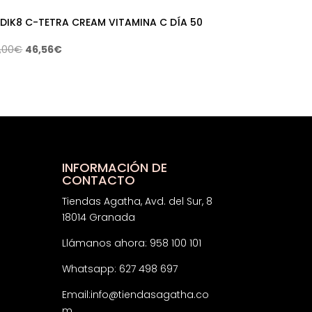
DIK8 C-TETRA CREAM VITAMINA C DÍA 50
El
El
,00
€
46,56
€
precio
precio
original
actual
era:
es:
69,00€.
46,56€.
INFORMACIÓN DE
CONTACTO
Tiendas Agatha, Avd. del Sur, 8
18014 Granada
Llámanos ahora: 958 100 101
Whatsapp: 627 498 697
Email:
info@tiendasagatha.co
m