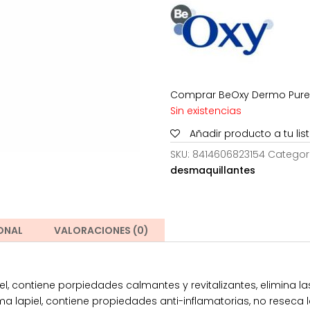
17,95€.
13
Comprar BeOxy Dermo Pure A
Sin existencias
Añadir producto a tu li
SKU:
8414606823154
Categor
desmaquillantes
ONAL
VALORACIONES (0)
iel, contiene porpiedades calmantes y revitalizantes, elimina
lma lapiel, contiene propiedades anti-inflamatorias, no reseca 