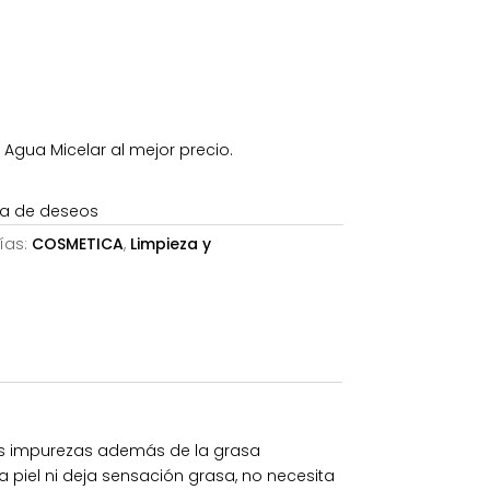
,07€.
gua Micelar al mejor precio.
sta de deseos
ías:
COSMETICA
,
Limpieza y
 las impurezas además de la grasa
la piel ni deja sensación grasa, no necesita