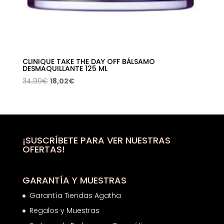
CLINIQUE TAKE THE DAY OFF BÁLSAMO
DESMAQUILLANTE 125 ML
El
El
34,99
€
18,02
€
precio
precio
original
actual
era:
es:
34,99€.
18,02€.
¡SUSCRÍBETE PARA VER NUESTRAS
OFERTAS!
GARANTÍA Y MUESTRAS
Garantía Tiendas Agatha
Regalos y Muestras