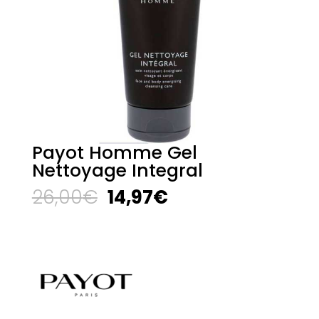
Payot Homme Gel
Nettoyage Integral
El
El
26,00
€
14,97
€
precio
precio
original
actual
era:
es:
26,00€.
14,97€.