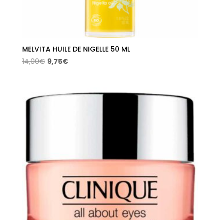
MELVITA HUILE DE NIGELLE 50 ML
El
El
14,00
€
9,75
€
precio
precio
original
actual
era:
es:
14,00€.
9,75€.