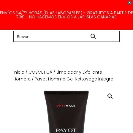
X
ENVÍOS 24/72 HORAS (DÍAS LABORABLES) - GRATUITOS A PARTIR DE
70€ - NO HACEMOS ENVÍOS A LAS ISLAS CANARIAS
Buscar...
Inicio
/
COSMETICA
/
Limpiador y Exfoliante
Hombre
/ Payot Homme Gel Nettoyage Integral