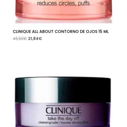
CLINIQUE ALL ABOUT CONTORNO DE OJOS 15 ML
El
El
45,50
€
21,84
€
precio
precio
original
actual
era:
es:
45,50€.
21,84€.