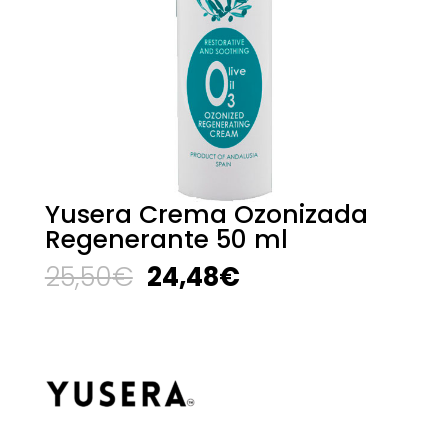
Yusera Crema Ozonizada
Regenerante 50 ml
El
El
25,50
€
24,48
€
precio
precio
original
actual
era:
es:
25,50€.
24,48€.