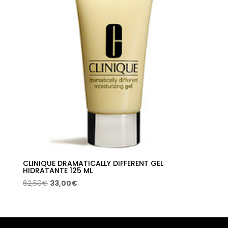
CLINIQUE DRAMATICALLY DIFFERENT GEL
HIDRATANTE 125 ML
El
El
62,50
€
33,00
€
precio
precio
original
actual
era:
es: