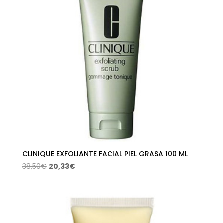
CLINIQUE EXFOLIANTE FACIAL PIEL GRASA 100 ML
El
El
38,50
€
20,33
€
precio
precio
original
actual
era:
es:
38,50€.
20,33€.