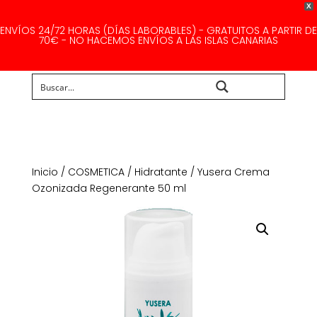
X
ENVÍOS 24/72 HORAS (DÍAS LABORABLES) - GRATUITOS A PARTIR DE
70€ - NO HACEMOS ENVÍOS A LAS ISLAS CANARIAS
Buscar...
Inicio
/
COSMETICA
/
Hidratante
/ Yusera Crema
Ozonizada Regenerante 50 ml