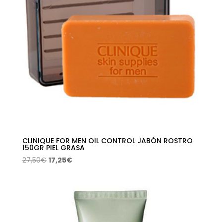
CLINIQUE FOR MEN OIL CONTROL JABÓN ROSTRO
150GR PIEL GRASA
El
El
27,50
€
17,25
€
precio
precio
original
actual
era:
es:
27,50€.
17,25€.