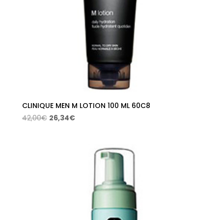
CLINIQUE MEN M LOTION 100 ML 60C8
El
El
42,00
€
26,34
€
precio
precio
original
actual
era:
es:
42,00€.
26,34€.