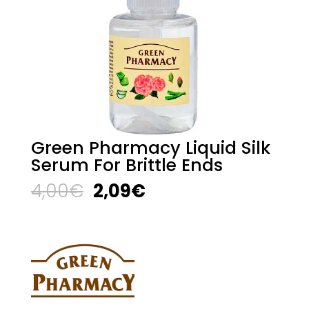
Green Pharmacy Liquid Silk
Serum For Brittle Ends
El
El
4,00
€
2,09
€
precio
precio
original
actual
era:
es:
4,00€.
2,09€.