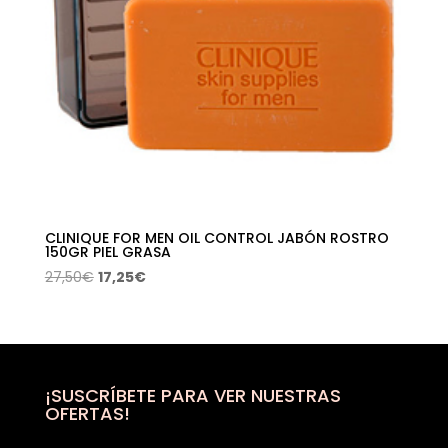
CLINIQUE FOR MEN OIL CONTROL JABÓN ROSTRO
150GR PIEL GRASA
El
El
27,50
€
17,25
€
precio
precio
original
actual
era:
es:
27,50€.
17,25€.
¡SUSCRÍBETE PARA VER NUESTRAS
OFERTAS!