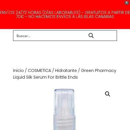
X
ENVÍOS 24/72 HORAS (DÍAS LABORABLES) - GRATUITOS A PARTIR DE
70€ - NO HACEMOS ENVÍOS A LAS ISLAS CANARIAS
Buscar...
Inicio
/
COSMETICA
/
Hidratante
/ Green Pharmacy
Liquid Silk Serum For Brittle Ends