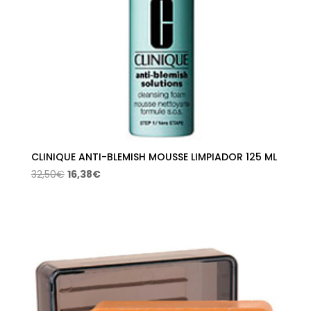
CLINIQUE ANTI-BLEMISH MOUSSE LIMPIADOR 125 ML
El
El
32,50
€
16,38
€
precio
precio
original
actual
era:
es:
32,50€.
16,38€.