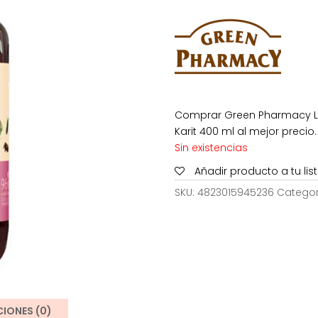
era:
es:
7,00€.
3,
Comprar Green Pharmacy L
Karit 400 ml al mejor precio.
Sin existencias
Añadir producto a tu li
SKU:
4823015945236
Categor
IONES (0)