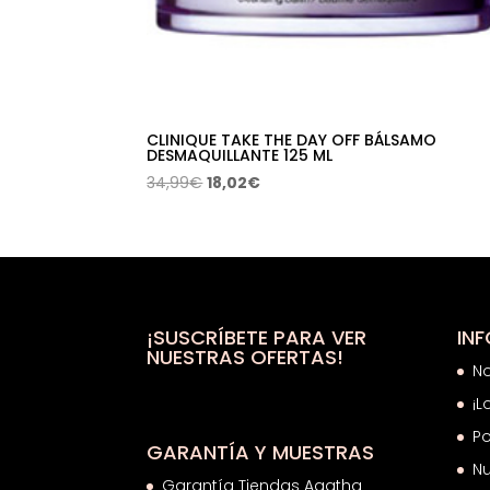
CLINIQUE TAKE THE DAY OFF BÁLSAMO
DESMAQUILLANTE 125 ML
El
El
34,99
€
18,02
€
precio
precio
original
actual
era:
es:
34,99€.
18,02€.
¡SUSCRÍBETE PARA VER
IN
NUESTRAS OFERTAS!
N
¡L
Po
GARANTÍA Y MUESTRAS
Nu
Garantía Tiendas Agatha