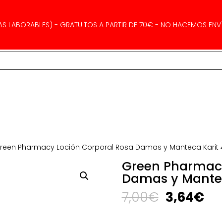
AS LABORABLES) - GRATUITOS A PARTIR DE 70€ - NO HACEMOS ENVÍ
reen Pharmacy Loción Corporal Rosa Damas y Manteca Karit 
Green Pharmacy
Damas y Mantec
El
El
7,00
€
3,64
€
precio
pr
original
ac