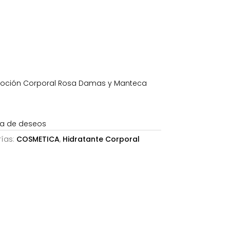
64€.
oción Corporal Rosa Damas y Manteca
sta de deseos
ías:
COSMETICA
,
Hidratante Corporal