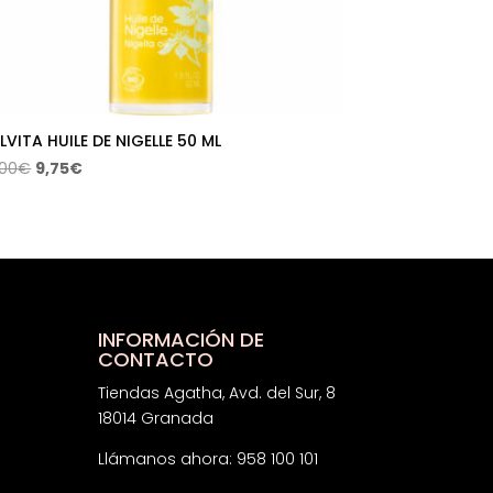
LVITA HUILE DE NIGELLE 50 ML
El
El
,00
€
9,75
€
precio
precio
original
actual
era:
es:
14,00€.
9,75€.
INFORMACIÓN DE
CONTACTO
Tiendas Agatha, Avd. del Sur, 8
18014 Granada
Llámanos ahora: 958 100 101