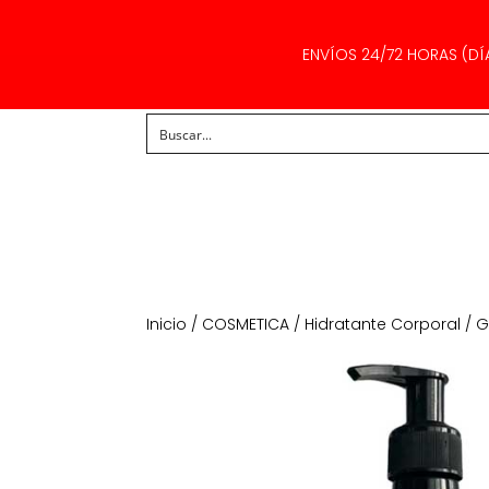
ENVÍOS 24/72 HORAS (DÍ
Inicio
/
COSMETICA
/
Hidratante Corporal
/ G