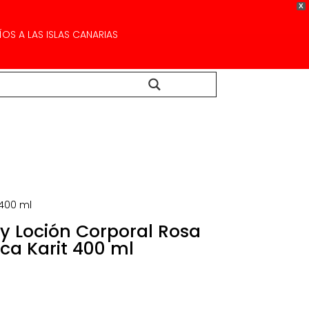
X
OS A LAS ISLAS CANARIAS
Buscar...
400 ml
 Loción Corporal Rosa
a Karit 400 ml
ecio
tual