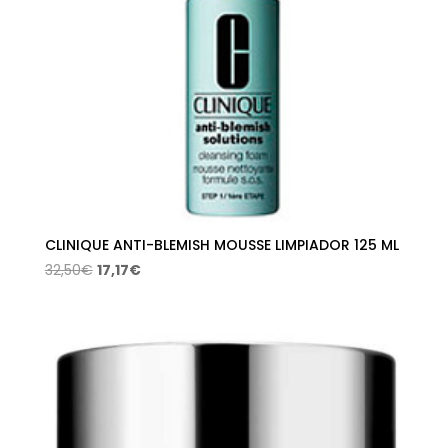
CLINIQUE ANTI-BLEMISH MOUSSE LIMPIADOR 125 ML
El
El
32,50
€
17,17
€
precio
precio
original
actual
era:
es:
32,50€.
17,17€.