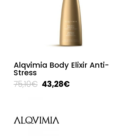
Alqvimia Body Elixir Anti-
Stress
El
El
75,10
€
43,28
€
precio
precio
original
actual
era:
es:
75,10€.
43,28€.