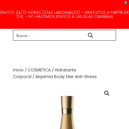
X
ENVÍOS 24/72 HORAS (DÍAS LABORABLES) - GRATUITOS A PARTIR DE
70€ - NO HACEMOS ENVÍOS A LAS ISLAS CANARIAS
Buscar...
Inicio
/
COSMETICA
/
Hidratante
Corporal
/ Alqvimia Body Elixir Anti-Stress