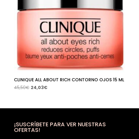
CLINIQUE ALL ABOUT RICH CONTORNO OJOS 15 ML
El
El
45,50
€
24,03
€
precio
precio
original
actual
era:
es:
45,50€.
24,03€.
¡SUSCRÍBETE PARA VER NUESTRAS
OFERTAS!