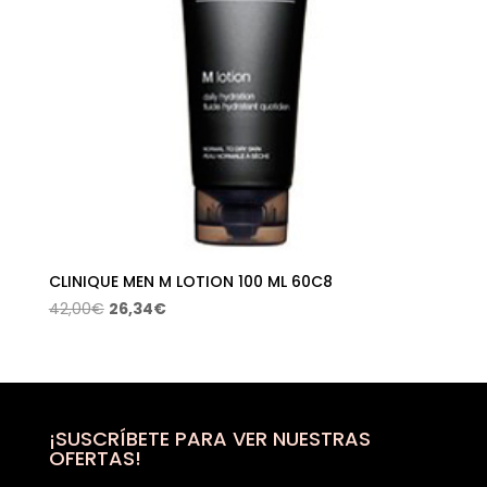
CLINIQUE MEN M LOTION 100 ML 60C8
El
El
42,00
€
26,34
€
precio
precio
original
actual
era:
es:
42,00€.
26,34€.
¡SUSCRÍBETE PARA VER NUESTRAS
OFERTAS!