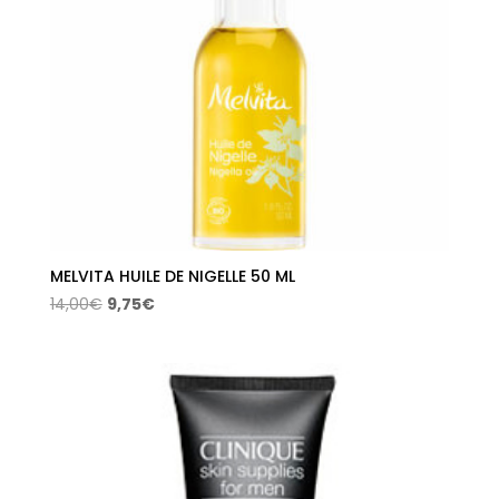
MELVITA HUILE DE NIGELLE 50 ML
El
El
14,00
€
9,75
€
precio
precio
original
actual
era:
es:
14,00€.
9,75€.