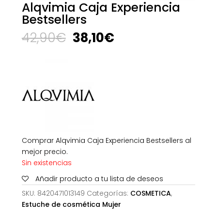
Alqvimia Caja Experiencia
Bestsellers
El
El
42,90
€
38,10
€
precio
precio
original
actual
era:
es:
42,90€.
38,10€.
Comprar Alqvimia Caja Experiencia Bestsellers al
mejor precio.
Sin existencias
Añadir producto a tu lista de deseos
SKU:
8420471013149
Categorías:
COSMETICA
,
Estuche de cosmética Mujer