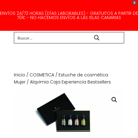
X
ENVÍOS 24/72 HORAS (DÍAS LABORABLES) - GRATUITOS A PARTIR DE
70€ - NO HACEMOS ENVÍOS A LAS ISLAS CANARIAS
Buscar...
Inicio
/
COSMETICA
/
Estuche de cosmética
Mujer
/ Alqvimia Caja Experiencia Bestsellers