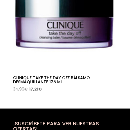
CLINIQUE TAKE THE DAY OFF BÁLSAMO
DESMAQUILLANTE 125 ML
El
El
34,99
€
17,21
€
precio
precio
original
actual
era:
es:
34,99€.
17,21€.
¡SUSCRÍBETE PARA VER NUESTRAS
OFERTAS!