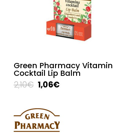
Green Pharmacy Vitamin
Cocktail Lip Balm
El
El
2,10
€
1,06
€
precio
precio
original
actual
era:
es:
2,10€.
1,06€.