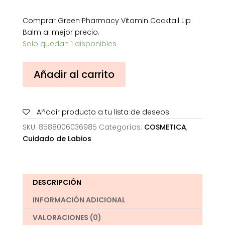
Comprar Green Pharmacy Vitamin Cocktail Lip
Balm al mejor precio.
Solo quedan 1 disponibles
Green
Añadir al carrito
Pharmacy
Vitamin
Cocktail
Añadir producto a tu lista de deseos
Lip
Balm
SKU:
8588006036985
Categorías:
COSMETICA
,
cantidad
Cuidado de Labios
DESCRIPCIÓN
INFORMACIÓN ADICIONAL
VALORACIONES (0)