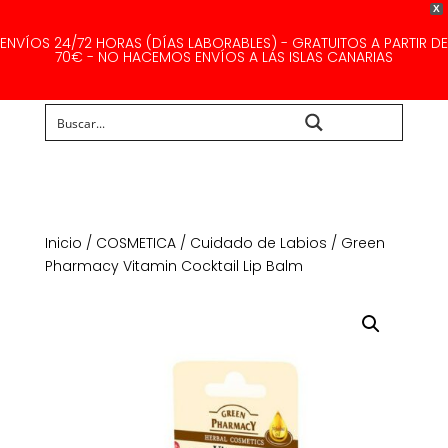
X
ENVÍOS 24/72 HORAS (DÍAS LABORABLES) - GRATUITOS A PARTIR DE
70€ - NO HACEMOS ENVÍOS A LAS ISLAS CANARIAS
Buscar...
Inicio
/
COSMETICA
/
Cuidado de Labios
/ Green
Pharmacy Vitamin Cocktail Lip Balm