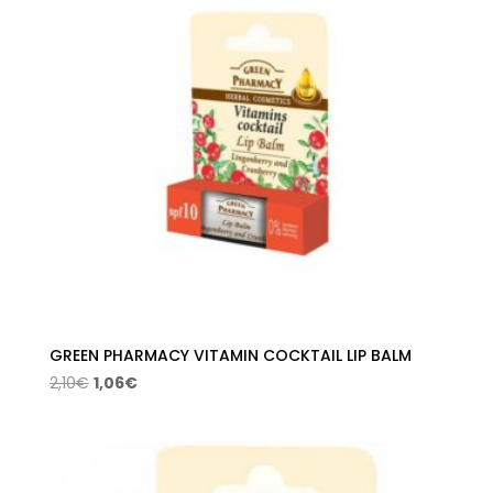
GREEN PHARMACY VITAMIN COCKTAIL LIP BALM
El
El
2,10
€
1,06
€
precio
precio
original
actual
era:
es:
2,10€.
1,06€.