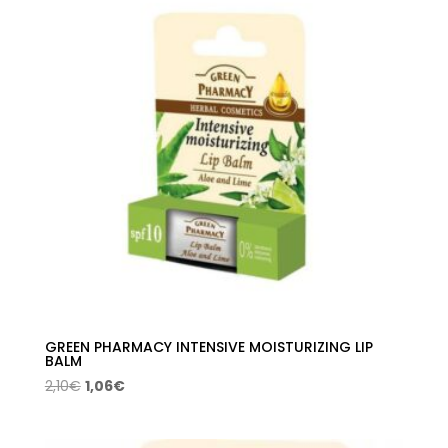
2,10€.
1,06€.
GREEN PHARMACY INTENSIVE MOISTURIZING LIP
BALM
El
El
2,10
€
1,06
€
precio
precio
original
actual