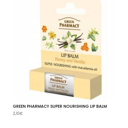
era:
es:
2,10€.
1,06€.
GREEN PHARMACY SUPER NOURISHING LIP BALM
2,10
€