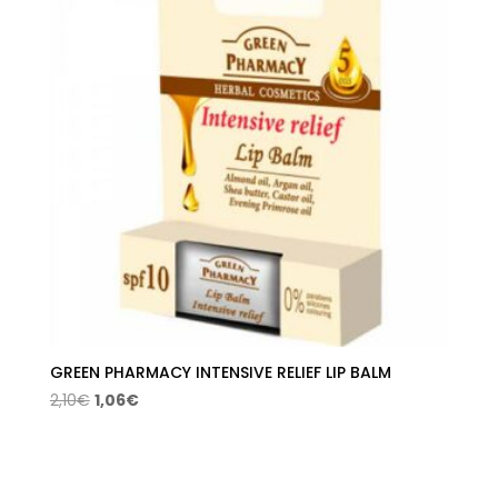
GREEN PHARMACY INTENSIVE RELIEF LIP BALM
El
El
2,10
€
1,06
€
precio
precio
original
actual
era:
es: