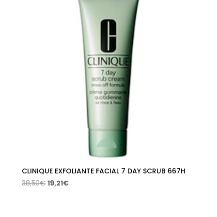
CLINIQUE EXFOLIANTE FACIAL 7 DAY SCRUB 667H
El
El
38,50
€
19,21
€
precio
precio
original
actual
era:
es: