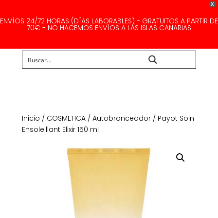
X
ENVÍOS 24/72 HORAS (DÍAS LABORABLES) - GRATUITOS A PARTIR DE
70€ - NO HACEMOS ENVÍOS A LAS ISLAS CANARIAS
Buscar...
Inicio
/
COSMETICA
/
Autobronceador
/ Payot Soin
Ensoleillant Elixir 150 ml