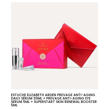
original
actual
era:
es:
27,50€.
17,25€.
ESTUCHE ELIZABETH ARDEN PREVAGE ANTI-AGING
DAILY SÉRUM 30ML + PREVAGE ANTI-AGING EYE
SERUM 5ML + SUPERSTART SKIN RENEWAL BOOSTER
5ML