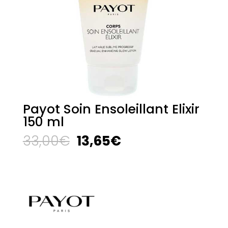
Payot Soin Ensoleillant Elixir
150 ml
El
El
33,00
€
13,65
€
precio
precio
original
actual
era:
es:
33,00€.
13,65€.