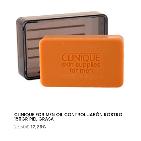
38,50€.
19,21€.
CLINIQUE FOR MEN OIL CONTROL JABÓN ROSTRO
150GR PIEL GRASA
El
El
27,50
€
17,25
€
precio
precio